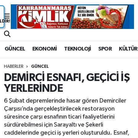
Nöbetçi Eczaneler
Hava Durumu
GÜNCEL
EKONOMİ
TEKNOLOJİ
SPOR
KÜLTÜR
Namaz Vakitleri
HABERLER
GÜNCEL
Trafik Durumu
DEMİRCİ ESNAFI, GEÇİCİ İŞ
YERLERİNDE
Süper Lig Puan Durumu ve Fikstür
6 Şubat depremlerinde hasar gören Demirciler
Tüm Manşetler
Çarşısı’nda gerçekleştirilecek restorasyon
süresince çarşı esnafının ticari faaliyetlerini
Son Dakika Haberleri
sürdürebilmesi için Sarayaltı ve Şekerli
caddelerinde geçici iş yerleri oluşturuldu. Esnaf,
Haber Arşivi