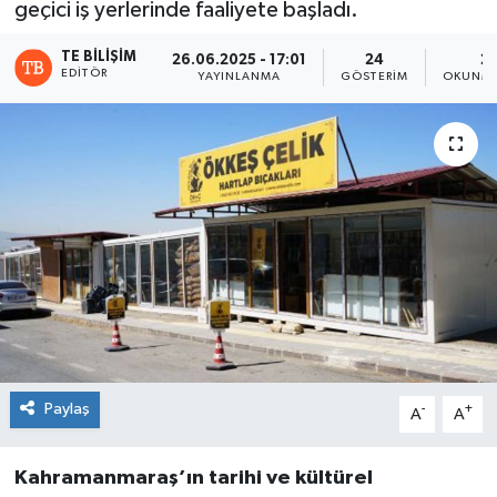
geçici iş yerlerinde faaliyete başladı.
TE BILIŞIM
26.06.2025 - 17:01
24
2 
EDITÖR
YAYINLANMA
GÖSTERIM
OKUNMA
Paylaş
-
+
A
A
Kahramanmaraş’ın tarihi ve kültürel