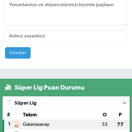
Gönder
Süper Lig Puan Durumu
Süper Lig
#
Takım
O
P
1
Galatasaray
33
77