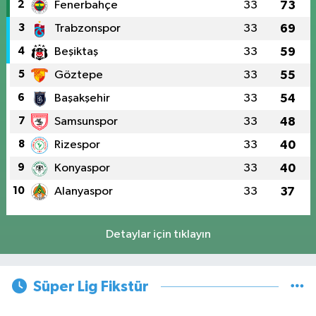
2
Fenerbahçe
33
73
3
Trabzonspor
33
69
4
Beşiktaş
33
59
5
Göztepe
33
55
6
Başakşehir
33
54
7
Samsunspor
33
48
8
Rizespor
33
40
9
Konyaspor
33
40
10
Alanyaspor
33
37
Detaylar için tıklayın
Süper Lig Fikstür