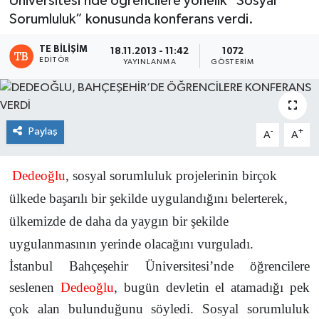
Üniversitesi’nde öğrencilere yönelik “Sosyal
Sorumluluk” konusunda konferans verdi.
TE BILIŞIM
18.11.2013 - 11:42
1072
EDITÖR
YAYINLANMA
GÖSTERIM
Paylaş
-
+
A
A
Dedeoğlu
, sosyal sorumluluk projelerinin birçok
ülkede başarılı bir şekilde uygulandığını belerterek,
ülkemizde de daha da yaygın bir şekilde
uygulanmasının yerinde olacağını vurguladı.
İstanbul Bahçeşehir Üniversitesi’nde öğrencilere
seslenen
Dedeoğlu
, bugün devletin el atamadığı pek
çok alan bulunduğunu söyledi. Sosyal sorumluluk