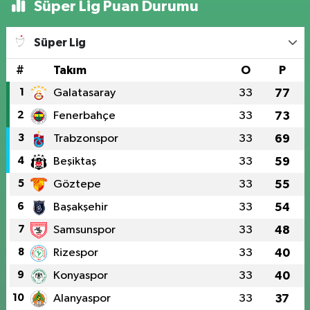
Süper Lig Puan Durumu
Süper Lig
#
Takım
O
P
1
Galatasaray
33
77
2
Fenerbahçe
33
73
3
Trabzonspor
33
69
4
Beşiktaş
33
59
5
Göztepe
33
55
6
Başakşehir
33
54
7
Samsunspor
33
48
8
Rizespor
33
40
9
Konyaspor
33
40
10
Alanyaspor
33
37