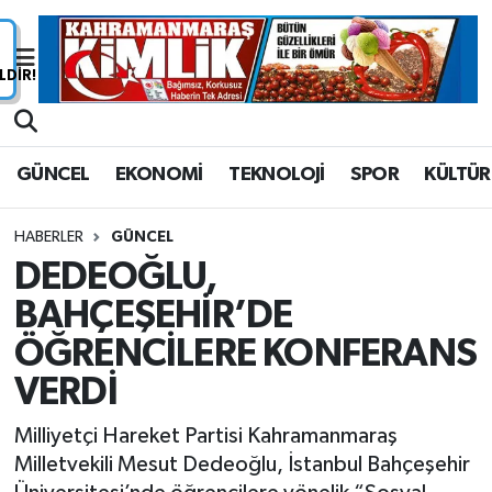
Nöbetçi Eczaneler
Hava Durumu
GÜNCEL
EKONOMİ
TEKNOLOJİ
SPOR
KÜLTÜR
Namaz Vakitleri
HABERLER
GÜNCEL
Trafik Durumu
DEDEOĞLU,
BAHÇEŞEHİR’DE
Süper Lig Puan Durumu ve Fikstür
ÖĞRENCİLERE KONFERANS
Tüm Manşetler
VERDİ
Son Dakika Haberleri
Milliyetçi Hareket Partisi Kahramanmaraş
Milletvekili Mesut Dedeoğlu, İstanbul Bahçeşehir
Haber Arşivi