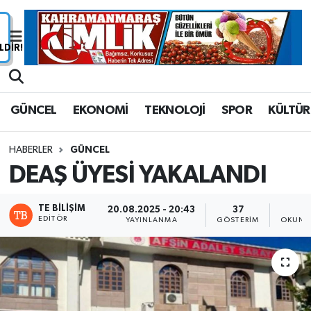
Nöbetçi Eczaneler
Hava Durumu
GÜNCEL
EKONOMİ
TEKNOLOJİ
SPOR
KÜLTÜR
Namaz Vakitleri
HABERLER
GÜNCEL
Trafik Durumu
DEAŞ ÜYESİ YAKALANDI
Süper Lig Puan Durumu ve Fikstür
TE BILIŞIM
20.08.2025 - 20:43
37
1
EDITÖR
YAYINLANMA
GÖSTERIM
OKUNM
Tüm Manşetler
Son Dakika Haberleri
Haber Arşivi