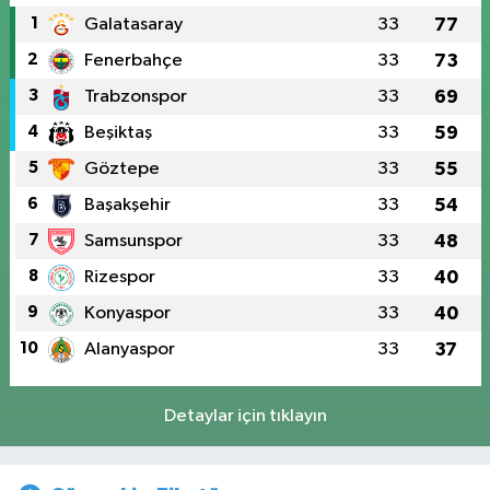
1
Galatasaray
33
77
2
Fenerbahçe
33
73
3
Trabzonspor
33
69
4
Beşiktaş
33
59
5
Göztepe
33
55
6
Başakşehir
33
54
7
Samsunspor
33
48
8
Rizespor
33
40
9
Konyaspor
33
40
10
Alanyaspor
33
37
Detaylar için tıklayın