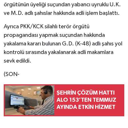
örgütünün üyeliği suçundan yabancı uyruklu U.K.
ve M.D. adlı şahıslar hakkında adli işlem başlattı.
Ayrıca PKK/KCK silahlı terör örgütü
propagandası yapmak suçundan hakkında
yakalama kararı bulunan G.D. (K-48) adlı şahıs yol
kontrolü sırasında yakalanarak adli makamlara
sevk edildi.
(SON-
ŞEHRİN ÇÖZÜM HATTI
ALO 153’TEN TEMMUZ
AYINDA ETKİN HİZMET