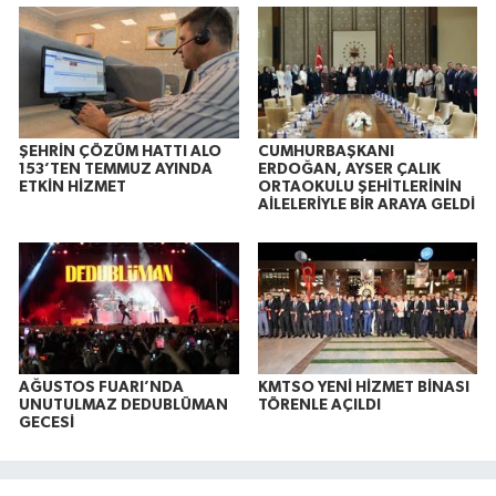
ŞEHRİN ÇÖZÜM HATTI ALO
CUMHURBAŞKANI
153’TEN TEMMUZ AYINDA
ERDOĞAN, AYSER ÇALIK
ETKİN HİZMET
ORTAOKULU ŞEHİTLERİNİN
AİLELERİYLE BİR ARAYA GELDİ
AĞUSTOS FUARI’NDA
KMTSO YENİ HİZMET BİNASI
UNUTULMAZ DEDUBLÜMAN
TÖRENLE AÇILDI
GECESİ