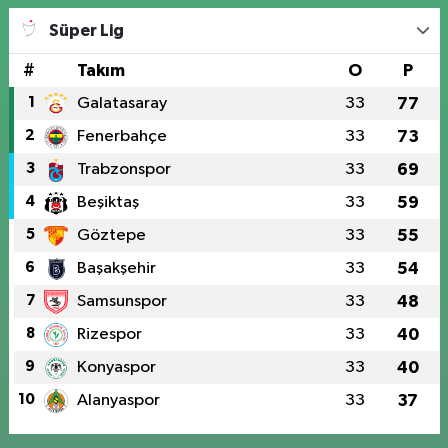
Süper Lig
#
Takım
O
P
1
Galatasaray
33
77
2
Fenerbahçe
33
73
3
Trabzonspor
33
69
4
Beşiktaş
33
59
5
Göztepe
33
55
6
Başakşehir
33
54
7
Samsunspor
33
48
8
Rizespor
33
40
9
Konyaspor
33
40
10
Alanyaspor
33
37