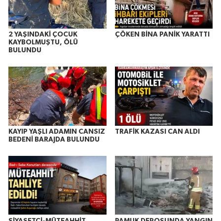
2 YAŞINDAKİ ÇOCUK
ÇÖKEN BİNA PANİK YARATTI
KAYBOLMUŞTU, ÖLÜ
BULUNDU
KAYIP YAŞLI ADAMIN CANSIZ
TRAFİK KAZASI CAN ALDI
BEDENİ BARAJDA BULUNDU
SİYASETÇİ-MÜTEAHHİT
PAMUK DEPOSUNDA YANGIN