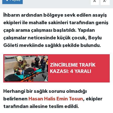
A
A
İhbarın ardından bölgeye sevk edilen asayiş
ekipleri ile mahalle sakinleri tarafından geniş
çaplı arama çalışması başlatıldı. Yapılan
çalışmalar neticesinde küçük çocuk, Boylu
Göleti mevkiinde sağlıklı şekilde bulundu.
ZİNCİRLEME TRAFİK
KAZASI: 4 YARALI
Herhangi bir sağlık sorunu olmadığı
belirlenen
Hasan Halis Emin Tosun
, ekipler
tarafından ailesine teslim edildi.