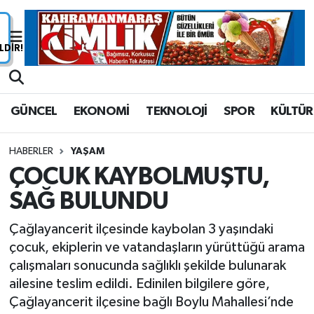
Nöbetçi Eczaneler
Hava Durumu
GÜNCEL
EKONOMİ
TEKNOLOJİ
SPOR
KÜLTÜR
Namaz Vakitleri
HABERLER
YAŞAM
Trafik Durumu
ÇOCUK KAYBOLMUŞTU,
SAĞ BULUNDU
Süper Lig Puan Durumu ve Fikstür
Çağlayancerit ilçesinde kaybolan 3 yaşındaki
Tüm Manşetler
çocuk, ekiplerin ve vatandaşların yürüttüğü arama
çalışmaları sonucunda sağlıklı şekilde bulunarak
Son Dakika Haberleri
ailesine teslim edildi. Edinilen bilgilere göre,
Çağlayancerit ilçesine bağlı Boylu Mahallesi’nde
Haber Arşivi