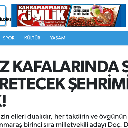
SPOR
KÜLTÜR
YAŞAM
İZ KAFALARINDA 
ETECEK ŞEHRİM
!
zin elleri dualıdır, her takdirin ve övgünün
araş birinci sıra milletvekili adayı Doç. 