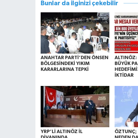
Bunlar da ilginizi çekebilir
ANAHTAR PARTİ’DEN ÖNSEN
ALTINÖZ: 
BÖLGESİNDEKİ YIKIM
BÜYÜK PA
KARARLARINA TEPKİ
HEDEFİMİ
İKTİDAR
YRP’Lİ ALTINÖZ İL
ÖZTUNÇ; 
DİVANINDA
NEDEN DA