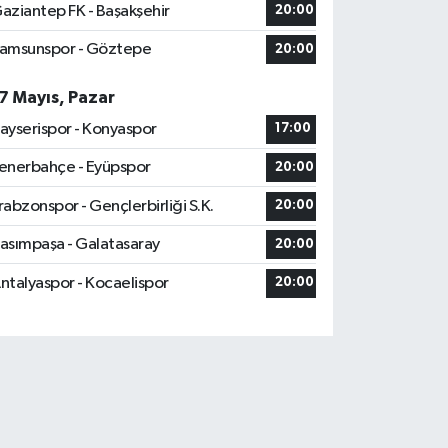
aziantep FK - Başakşehir
20:00
amsunspor - Göztepe
20:00
7 Mayıs, Pazar
ayserispor - Konyaspor
17:00
enerbahçe - Eyüpspor
20:00
rabzonspor - Gençlerbirliği S.K.
20:00
asımpaşa - Galatasaray
20:00
ntalyaspor - Kocaelispor
20:00