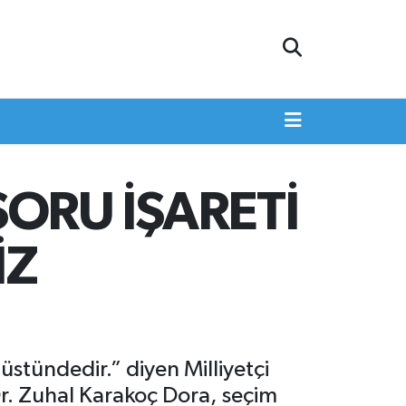
SORU İŞARETİ
İZ
 üstündedir.” diyen Milliyetçi
Dr. Zuhal Karakoç Dora, seçim