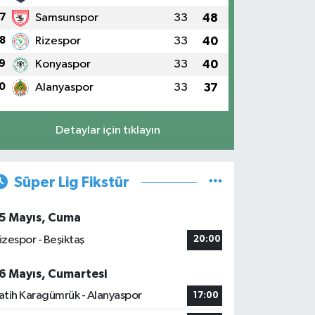
7
Samsunspor
33
48
8
Rizespor
33
40
9
Konyaspor
33
40
0
Alanyaspor
33
37
Detaylar için tıklayın
Süper Lig Fikstür
5 Mayıs, Cuma
izespor - Beşiktaş
20:00
6 Mayıs, Cumartesi
atih Karagümrük - Alanyaspor
17:00