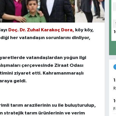
dayı
Doç. Dr. Zuhal Karakoç Dora,
köy köy,
1
ği her vatandaşın sorunlarını dinliyor,
iyaretlerde vatandaşlardan yoğun ilgi
lışmaları çerçevesinde Ziraat Odası
timini ziyaret etti. Kahramanmaraşlı
1
araya geldi.
R
1
i tarım arazilerinin su ile buluşturulup,
F
 stratejik tarım ürünlerinin ve verim