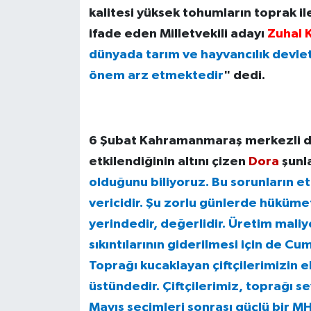
kalitesi yüksek tohumların toprak il
ifade eden Milletvekili adayı
Zuhal 
dünyada tarım ve hayvancılık devlet
önem arz etmektedir
" dedi.
6 Şubat Kahramanmaraş merkezli de
etkilendiğinin altını çizen
Dora
şunla
olduğunu biliyoruz. Bu sorunların 
vericidir. Şu zorlu günlerde hükümet
yerindedir, değerlidir. Üretim maliy
sıkıntılarının giderilmesi için de Cu
Toprağı kucaklayan çiftçilerimizin el
üstündedir. Çiftçilerimiz, toprağı s
Mayıs seçimleri sonrası güçlü bir MH