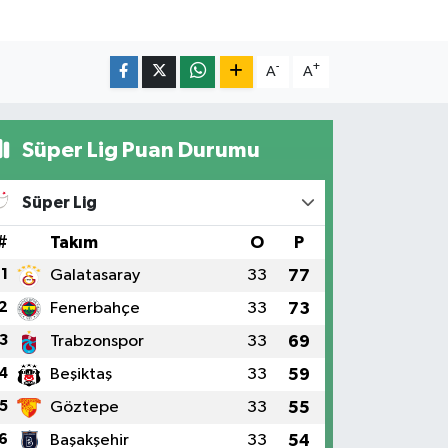
-
+
A
A
Süper Lig Puan Durumu
Süper Lig
#
Takım
O
P
1
Galatasaray
33
77
2
Fenerbahçe
33
73
3
Trabzonspor
33
69
4
Beşiktaş
33
59
5
Göztepe
33
55
6
Başakşehir
33
54