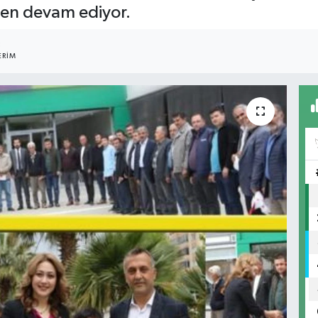
den devam ediyor.
3
ERIM