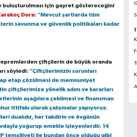
G
e buluşturulması için gayret göstereceğini
Karakoç Dora:
"Mevcut şartlarda tüm
S
lerin savunma ve güvenlik politikaları kadar
1
K
F
premlerden çiftçilerin de büyük oranda
T
rı söyledi:
"Çiftçilerimizin sorunları
K
etap etap çözülmesi de memnuniyet
A
in çiftçilerimize yönelik adım ve kararları
etlerinin aşağılara çekilmesi ve finansman
mhur ittifakı olarak çalışmalar yapıyoruz.
leri dualıdır, her takdirin ve övgünün
evdayla yoğurup emekle işleyenlerdir. 14
P temsiliyeti ile bundan önce olduğu gibi