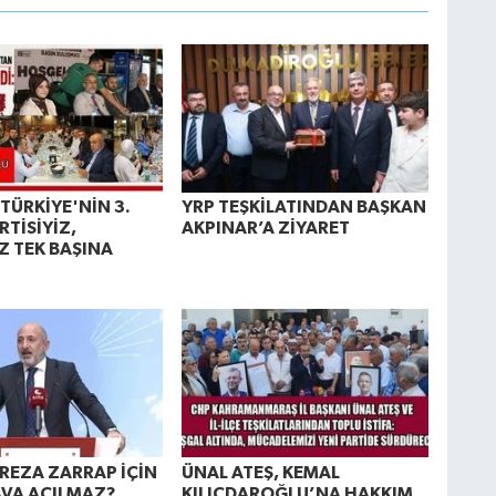
TÜRKİYE'NİN 3.
YRP TEŞKİLATINDAN BAŞKAN
RTİSİYİZ,
AKPINAR’A ZİYARET
Z TEK BAŞINA
REZA ZARRAP İÇİN
ÜNAL ATEŞ, KEMAL
VA AÇILMAZ?
KILIÇDAROĞLU’NA HAKKIM