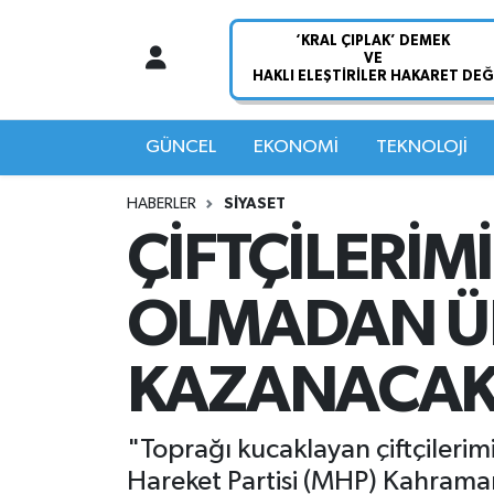
Nöbetçi Eczaneler
Hava Durumu
GÜNCEL
EKONOMİ
TEKNOLOJİ
Namaz Vakitleri
HABERLER
SİYASET
ÇİFTÇİLERİM
Trafik Durumu
OLMADAN ÜR
Süper Lig Puan Durumu ve Fikstür
Tüm Manşetler
KAZANACAK
Son Dakika Haberleri
"Toprağı kucaklayan çiftçilerimi
Haber Arşivi
Hareket Partisi (MHP) Kahramanm