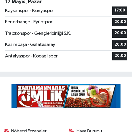
17 Mayıs, Pazar
Kayserispor - Konyaspor
17:00
Fenerbahçe - Eyüpspor
20:00
Trabzonspor - Gençlerbirliği S.K.
20:00
Kasımpaşa - Galatasaray
20:00
Antalyaspor - Kocaelispor
20:00
Nöbetçi Eczaneler
Hava Durumu