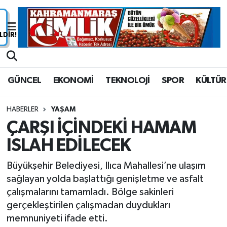
Nöbetçi Eczaneler
Hava Durumu
GÜNCEL
EKONOMİ
TEKNOLOJİ
SPOR
KÜLTÜR
Namaz Vakitleri
HABERLER
YAŞAM
Trafik Durumu
ÇARŞI İÇİNDEKİ HAMAM
ISLAH EDİLECEK
Süper Lig Puan Durumu ve Fikstür
Büyükşehir Belediyesi, Ilıca Mahallesi’ne ulaşım
Tüm Manşetler
sağlayan yolda başlattığı genişletme ve asfalt
çalışmalarını tamamladı. Bölge sakinleri
Son Dakika Haberleri
gerçekleştirilen çalışmadan duydukları
memnuniyeti ifade etti.
Haber Arşivi