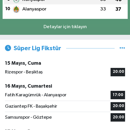
10
Alanyaspor
33
37
Detaylar için tıklayın
Süper Lig Fikstür
15 Mayıs, Cuma
Rizespor - Beşiktaş
20:00
16 Mayıs, Cumartesi
Fatih Karagümrük - Alanyaspor
17:00
Gaziantep FK - Başakşehir
20:00
Samsunspor - Göztepe
20:00