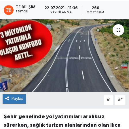
TE BILIŞIM
22.07.2021 - 11:36
260
EDITÖR
YAYINLANMA
GÖSTERIM
Paylaş
-
+
A
A
Şehir genelinde yol yatırımları aralıksız
sürerken, sağlık turizm alanlarından olan Ilıca