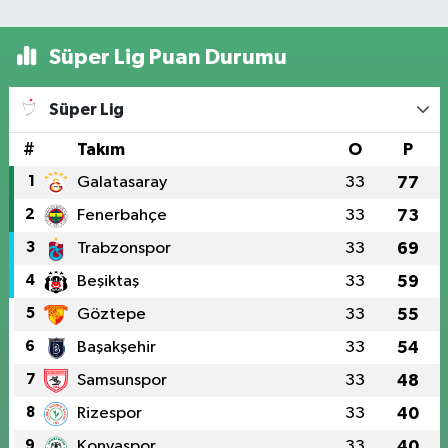
Süper Lig Puan Durumu
Süper Lig
#
Takım
O
P
1
Galatasaray
33
77
2
Fenerbahçe
33
73
3
Trabzonspor
33
69
4
Beşiktaş
33
59
5
Göztepe
33
55
6
Başakşehir
33
54
7
Samsunspor
33
48
8
Rizespor
33
40
9
Konyaspor
33
40