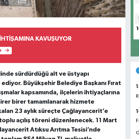
1
İ İHTİŞAMINA KAVUŞUYOR
e
linde sürdürdüğü alt ve üstyapı
ediyor. Büyükşehir Belediye Başkanı Fırat
1
malar kapsamında, ilçelerin ihtiyaçlarına
R
 birer birer tamamlanarak hizmete
alan 23 aylık süreçte Çağlayancerit’e
1
 toplu açılış töreni düzenlenecek. 11 Mart
F
ayancerit Atıksu Arıtma Tesisi’nde
G
e toplam 854 Milyon TL maliyetle