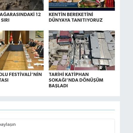
MAĞARASINDAKİ 12
KENTİN BEREKETİNİ
 SIR!
DÜNYAYA TANITIYORUZ
OLU FESTİVALİ’NİN
TARİHİ KATİPHAN
TASI
SOKAĞI’NDA DÖNÜŞÜM
BAŞLADI