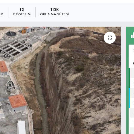
12
1 DK
IM
GÖSTERIM
OKUNMA SÜRESI