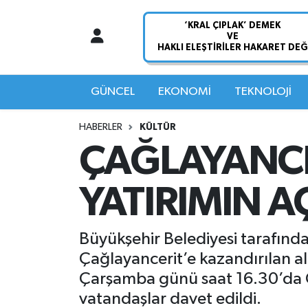
Nöbetçi Eczaneler
Hava Durumu
GÜNCEL
EKONOMİ
TEKNOLOJİ
Namaz Vakitleri
HABERLER
KÜLTÜR
ÇAĞLAYANCER
Trafik Durumu
YATIRIMIN A
Süper Lig Puan Durumu ve Fikstür
Tüm Manşetler
Büyükşehir Belediyesi tarafında
Çağlayancerit’e kazandırılan alt
Son Dakika Haberleri
Çarşamba günü saat 16.30’da Ça
vatandaşlar davet edildi.
Haber Arşivi