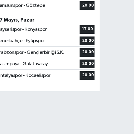
amsunspor - Göztepe
20:00
7 Mayıs, Pazar
ayserispor - Konyaspor
17:00
enerbahçe - Eyüpspor
20:00
rabzonspor - Gençlerbirliği S.K.
20:00
asımpaşa - Galatasaray
20:00
ntalyaspor - Kocaelispor
20:00