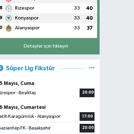
8
Rizespor
33
40
9
Konyaspor
33
40
0
Alanyaspor
33
37
Detaylar için tıklayın
Süper Lig Fikstür
5 Mayıs, Cuma
izespor - Beşiktaş
20:00
6 Mayıs, Cumartesi
atih Karagümrük - Alanyaspor
17:00
aziantep FK - Başakşehir
20:00