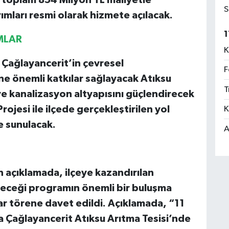
S
rımları resmi olarak hizmete açılacak.
1
MLAR
K
 Çağlayancerit’in çevresel
F
ine önemli katkılar sağlayacak Atıksu
T
ve kanalizasyon altyapısını güçlendirecek
ojesi ile ilçede gerçekleştirilen yol
K
e sunulacak.
A
 açıklamada, ilçeye kazandırılan
rileceği programın önemli bir buluşma
ar törene davet edildi. Açıklamada, “11
 Çağlayancerit Atıksu Arıtma Tesisi’nde