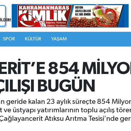
SPOR
KÜLTÜR
YAŞAM
İT’E 854 MİLYON
ÇILIŞI BUGÜN
n geride kalan 23 aylık süreçte 854 Milyon 
 ve üstyapı yatırımlarının toplu açılış töre
ğlayancerit Atıksu Arıtma Tesisi’nde gerç