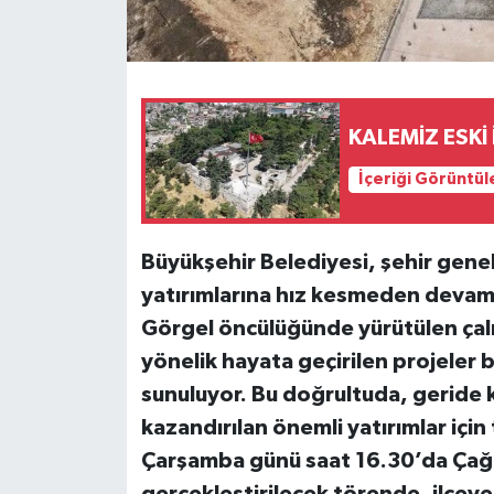
KALEMİZ ESK
İçeriği Görüntül
Büyükşehir Belediyesi, şehir gene
yatırımlarına hız kesmeden devam 
Görgel öncülüğünde yürütülen çalış
yönelik hayata geçirilen projeler
sunuluyor. Bu doğrultuda, geride k
kazandırılan önemli yatırımlar için
Çarşamba günü saat 16.30’da Çağl
gerçekleştirilecek törende, ilçey