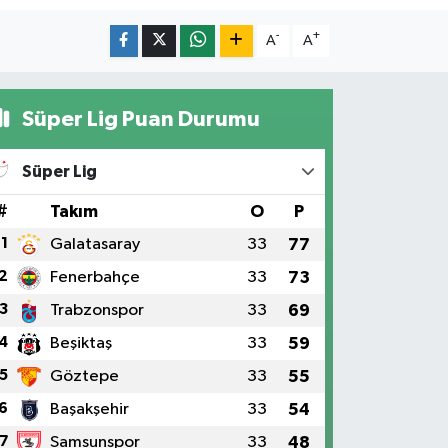
-
+
A
A
Süper Lig Puan Durumu
Süper Lig
#
Takım
O
P
1
Galatasaray
33
77
2
Fenerbahçe
33
73
3
Trabzonspor
33
69
4
Beşiktaş
33
59
5
Göztepe
33
55
6
Başakşehir
33
54
7
Samsunspor
33
48