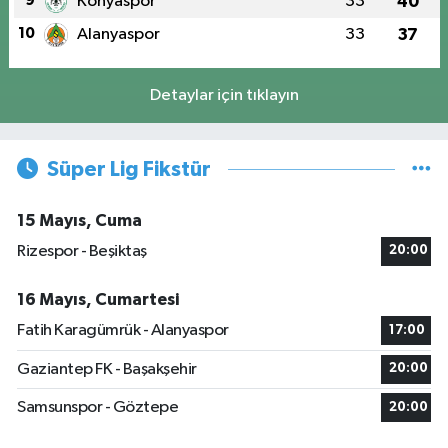
9
Konyaspor
33
40
10
Alanyaspor
33
37
Detaylar için tıklayın
Süper Lig Fikstür
15 Mayıs, Cuma
Rizespor - Beşiktaş
20:00
16 Mayıs, Cumartesi
Fatih Karagümrük - Alanyaspor
17:00
Gaziantep FK - Başakşehir
20:00
Samsunspor - Göztepe
20:00