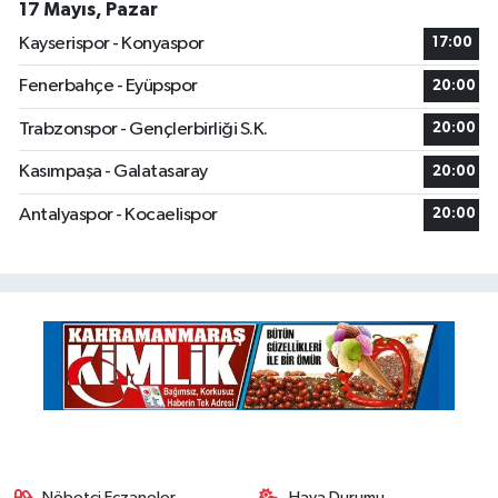
17 Mayıs, Pazar
Kayserispor - Konyaspor
17:00
Fenerbahçe - Eyüpspor
20:00
Trabzonspor - Gençlerbirliği S.K.
20:00
Kasımpaşa - Galatasaray
20:00
Antalyaspor - Kocaelispor
20:00
Nöbetçi Eczaneler
Hava Durumu