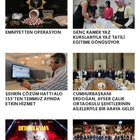
EMNİYETTEN OPERASYON
GENÇ KAMEK YAZ
KURSLARIYLA YAZ TATİLİ
EĞİTİME DÖNÜŞÜYOR
ŞEHRİN ÇÖZÜM HATTI ALO
CUMHURBAŞKANI
153’TEN TEMMUZ AYINDA
ERDOĞAN, AYSER ÇALIK
ETKİN HİZMET
ORTAOKULU ŞEHİTLERİNİN
AİLELERİYLE BİR ARAYA GELDİ