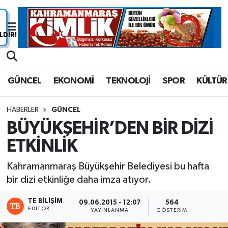
Nöbetçi Eczaneler
Hava Durumu
GÜNCEL
EKONOMİ
TEKNOLOJİ
SPOR
KÜLTÜR
Namaz Vakitleri
HABERLER
GÜNCEL
Trafik Durumu
BÜYÜKŞEHİR’DEN BİR DİZİ
ETKİNLİK
Süper Lig Puan Durumu ve Fikstür
Kahramanmaraş Büyükşehir Belediyesi bu hafta
Tüm Manşetler
bir dizi etkinliğe daha imza atıyor.
Son Dakika Haberleri
TE BILIŞIM
09.06.2015 - 12:07
564
EDITÖR
YAYINLANMA
GÖSTERIM
Haber Arşivi