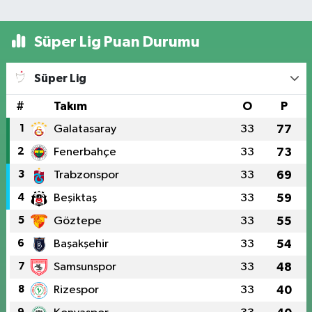
Süper Lig Puan Durumu
Süper Lig
#
Takım
O
P
1
Galatasaray
33
77
2
Fenerbahçe
33
73
3
Trabzonspor
33
69
4
Beşiktaş
33
59
5
Göztepe
33
55
6
Başakşehir
33
54
7
Samsunspor
33
48
8
Rizespor
33
40