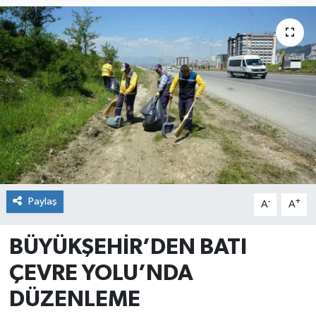
Paylaş
-
+
A
A
BÜYÜKŞEHİR’DEN BATI
ÇEVRE YOLU’NDA
DÜZENLEME