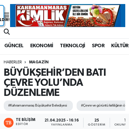
Nöbetçi Eczaneler
Hava Durumu
GÜNCEL
EKONOMİ
TEKNOLOJİ
SPOR
KÜLTÜR
Namaz Vakitleri
HABERLER
MAGAZİN
Trafik Durumu
BÜYÜKŞEHİR’DEN BATI
ÇEVRE YOLU’NDA
Süper Lig Puan Durumu ve Fikstür
DÜZENLEME
Tüm Manşetler
#Kahramanmaraş Büyükşehir Belediyesi
#Çevre ve görüntü kirliliğinin ön
Son Dakika Haberleri
TE BILIŞIM
21.04.2025 - 16:16
25
1 
Haber Arşivi
EDITÖR
YAYINLANMA
GÖSTERIM
OKUNMA