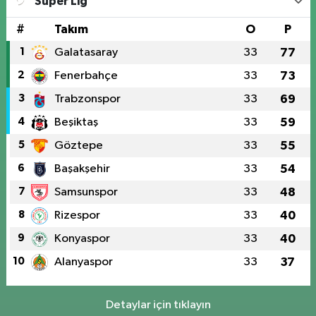
Süper Lig
#
Takım
O
P
1
Galatasaray
33
77
2
Fenerbahçe
33
73
3
Trabzonspor
33
69
4
Beşiktaş
33
59
5
Göztepe
33
55
6
Başakşehir
33
54
7
Samsunspor
33
48
8
Rizespor
33
40
9
Konyaspor
33
40
10
Alanyaspor
33
37
Detaylar için tıklayın