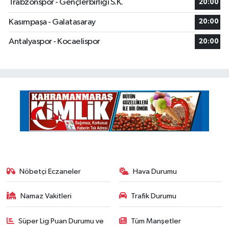
Trabzonspor - Gençlerbirliği S.K.
20:00
Kasımpaşa - Galatasaray
20:00
Antalyaspor - Kocaelispor
20:00
Nöbetçi Eczaneler
Hava Durumu
Namaz Vakitleri
Trafik Durumu
Süper Lig Puan Durumu ve
Tüm Manşetler