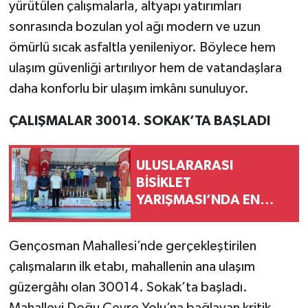
yürütülen çalışmalarla, altyapı yatırımları
sonrasında bozulan yol ağı modern ve uzun
ömürlü sıcak asfaltla yenileniyor. Böylece hem
ulaşım güvenliği artırılıyor hem de vatandaşlara
daha konforlu bir ulaşım imkânı sunuluyor.
ÇALIŞMALAR 30014. SOKAK’TA BAŞLADI
ULUSLARARASI
BİSİKLET
YARIŞMASI’NDA EN
ZORLU ETAP
TAMAMLANDI
Gençosman Mahallesi’nde gerçekleştirilen
çalışmaların ilk etabı, mahallenin ana ulaşım
güzergâhı olan 30014. Sokak’ta başladı.
Mahalleyi Doğu Çevre Yolu’na bağlayan kritik