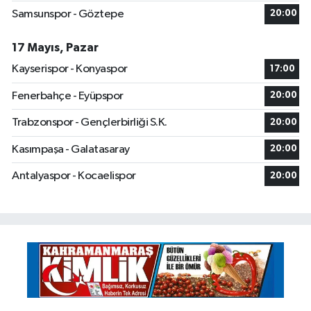
Samsunspor - Göztepe
20:00
17 Mayıs, Pazar
Kayserispor - Konyaspor
17:00
Fenerbahçe - Eyüpspor
20:00
Trabzonspor - Gençlerbirliği S.K.
20:00
Kasımpaşa - Galatasaray
20:00
Antalyaspor - Kocaelispor
20:00