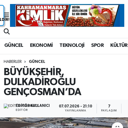
Nöbetçi Eczaneler
Hava Durumu
GÜNCEL
EKONOMİ
TEKNOLOJİ
SPOR
KÜLTÜR
Namaz Vakitleri
HABERLER
GÜNCEL
Trafik Durumu
BÜYÜKŞEHİR,
DULKADİROĞLU
Süper Lig Puan Durumu ve Fikstür
GENÇOSMAN’DA
Tüm Manşetler
EDITÖR KULLANICI
07.07.2026 - 21:10
7
Son Dakika Haberleri
EDITÖR
YAYINLANMA
PAYLAŞIM
G
Haber Arşivi