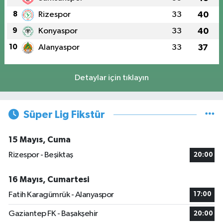
8
Rizespor
33
40
9
Konyaspor
33
40
10
Alanyaspor
33
37
Detaylar için tıklayın
Süper Lig Fikstür
15 Mayıs, Cuma
Rizespor - Beşiktaş
20:00
16 Mayıs, Cumartesi
Fatih Karagümrük - Alanyaspor
17:00
Gaziantep FK - Başakşehir
20:00