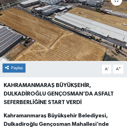
Paylaş
-
+
A
A
KAHRAMANMARAŞ BÜYÜKŞEHİR,
DULKADİROĞLU GENÇOSMAN’DA ASFALT
SEFERBERLİĞİNE START VERDİ
Kahramanmaraş Büyükşehir Belediyesi,
Dulkadiroğlu Gençosman Mahallesi’nde