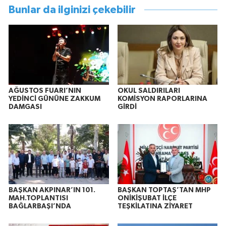
Bunlar da ilginizi çekebilir
AĞUSTOS FUARI’NIN
OKUL SALDIRILARI
YEDİNCİ GÜNÜNE ZAKKUM
KOMİSYON RAPORLARINA
DAMGASI
GİRDİ
BAŞKAN AKPINAR’IN 101.
BAŞKAN TOPTAŞ’TAN MHP
MAH.TOPLANTISI
ONİKİŞUBAT İLÇE
BAĞLARBAŞI’NDA
TEŞKİLATINA ZİYARET