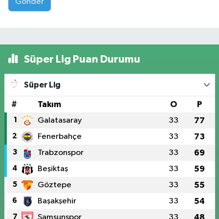
Gönder
Süper Lig Puan Durumu
Süper Lig
#
Takım
O
P
1
Galatasaray
33
77
2
Fenerbahçe
33
73
3
Trabzonspor
33
69
4
Beşiktaş
33
59
5
Göztepe
33
55
6
Başakşehir
33
54
7
Samsunspor
33
48