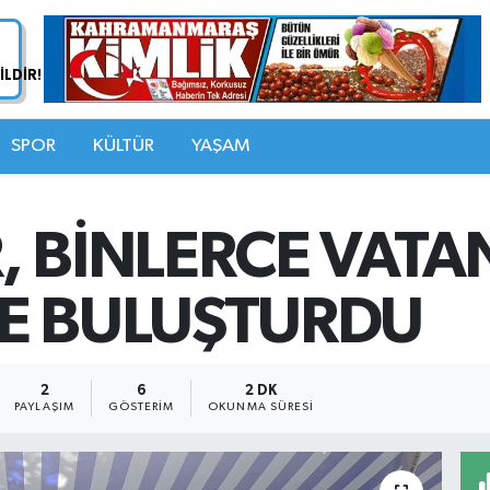
SPOR
KÜLTÜR
YAŞAM
, BİNLERCE VATA
E BULUŞTURDU
2
6
2 DK
PAYLAŞIM
GÖSTERIM
OKUNMA SÜRESI