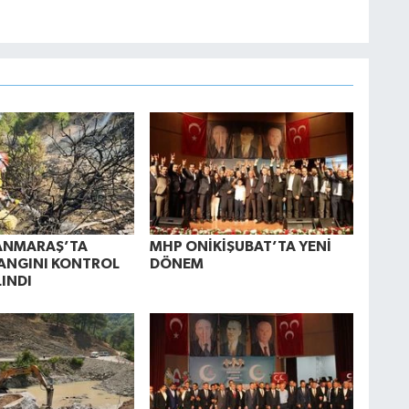
NMARAŞ’TA
MHP ONİKİŞUBAT’TA YENİ
ANGINI KONTROL
DÖNEM
LINDI