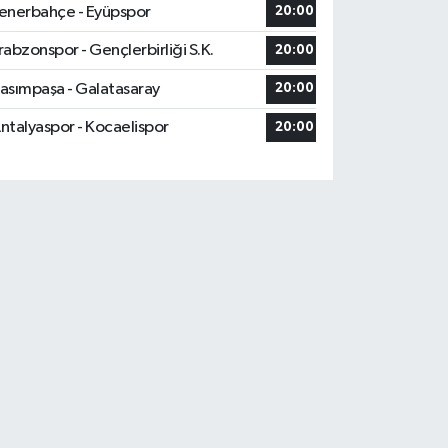
enerbahçe - Eyüpspor
20:00
rabzonspor - Gençlerbirliği S.K.
20:00
asımpaşa - Galatasaray
20:00
ntalyaspor - Kocaelispor
20:00