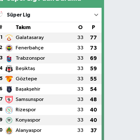
Süper Lig
#
Takım
O
P
1
Galatasaray
33
77
2
Fenerbahçe
33
73
3
Trabzonspor
33
69
4
Beşiktaş
33
59
5
Göztepe
33
55
6
Başakşehir
33
54
7
Samsunspor
33
48
8
Rizespor
33
40
9
Konyaspor
33
40
0
Alanyaspor
33
37