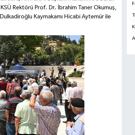
F
 KSÜ Rektörü Prof. Dr. İbrahim Taner Okumuş,
T
Dulkadiroğlu Kaymakamı Hicabi Aytemür ile
K
A