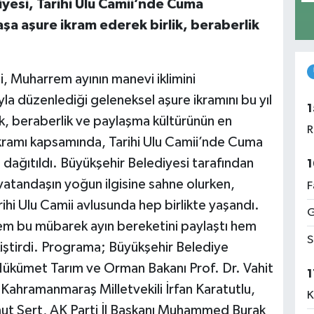
esi, Tarihi Ulu Camii’nde Cuma
şa aşure ikram ederek birlik, beraberlik
 Muharrem ayının manevi iklimini
la düzenlediği geleneksel aşure ikramını bu yıl
1
lik, beraberlik ve paylaşma kültürünün en
R
 ikramı kapsamında, Tarihi Ulu Camii’nde Cuma
 dağıtıldı. Büyükşehir Belediyesi tarafından
1
atandaşın yoğun ilgisine sahne olurken,
F
hi Ulu Camii avlusunda hep birlikte yaşandı.
G
hem bu mübarek ayın bereketini paylaştı hem
S
kiştirdi. Programa; Büyükşehir Belediye
. Hükümet Tarım ve Orman Bakanı Prof. Dr. Vahit
1
i Kahramanmaraş Milletvekili İrfan Karatutlu,
K
t Sert, AK Parti İl Başkanı Muhammed Burak