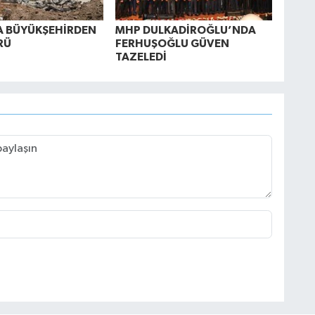
A BÜYÜKŞEHİRDEN
MHP DULKADİROĞLU’NDA
RÜ
FERHUŞOĞLU GÜVEN
TAZELEDİ