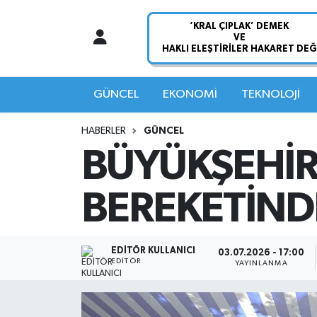
Nöbetçi Eczaneler
Hava Durumu
GÜNCEL
EKONOMİ
TEKNOLOJİ
Namaz Vakitleri
HABERLER
GÜNCEL
BÜYÜKŞEHİR
Trafik Durumu
BEREKETİND
Süper Lig Puan Durumu ve Fikstür
Tüm Manşetler
EDITÖR KULLANICI
03.07.2026 - 17:00
EDITÖR
YAYINLANMA
Son Dakika Haberleri
Haber Arşivi