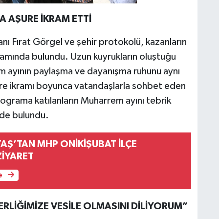
 AŞURE İKRAM ETTİ
ı Fırat Görgel ve şehir protokolü, kazanların
ramında bulundu. Uzun kuyrukların oluştuğu
em ayının paylaşma ve dayanışma ruhunu aynı
re ikramı boyunca vatandaşlarla sohbet eden
ograma katılanların Muharrem ayını tebrik
nde bulundu.
AŞ’TAN MHP ONİKİŞUBAT İLÇE
ZİYARET
e
RLİĞİMİZE VESİLE OLMASINI DİLİYORUM”