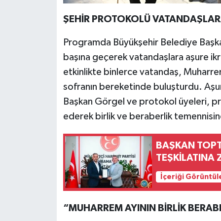
ŞEHİR PROTOKOLÜ VATANDAŞLARA
Programda Büyükşehir Belediye Başkan
başına geçerek vatandaşlara aşure ik
etkinlikte binlerce vatandaş, Muharr
sofranın bereketinde buluşturdu. Aşu
Başkan Görgel ve protokol üyeleri, pr
ederek birlik ve beraberlik temennisi
BAŞKAN TOPT
TEŞKİLATINA 
İçeriği Görüntül
“MUHARREM AYININ BİRLİK BERABE