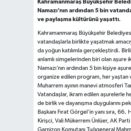
Kahramanmaraş Büyükşehir Belediy
Namazı’nın ardından 5 bin vatanda
ve paylaşma kültürünü yaşattı.
Kahramanmaraş Büyükşehir Belediyesi,
vatandaşlarla birlikte yaşatmak amacıy
da yoğun katılımla gerçekleştirdi. Bir
anlamlı simgelerinden biri olan aşure
Namazı’nın ardından 5 bin kişiye aşure
organize edilen program, her yaştan v
Muharrem ayının manevi atmosferi Tari
Vatandaşlar, ikram edilen aşurelerle 
de birlik ve dayanışma duygularını pe
Başkanı Fırat Görgel’in yanı sıra, 66
Kirişci, Vali Mükerrem Ünlüer, AK Part
Garnizon Komutanı Tuğgeneral Mahmu