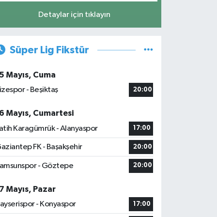
Detaylar için tıklayın
Süper Lig Fikstür
5 Mayıs, Cuma
izespor - Beşiktaş
20:00
6 Mayıs, Cumartesi
atih Karagümrük - Alanyaspor
17:00
aziantep FK - Başakşehir
20:00
amsunspor - Göztepe
20:00
7 Mayıs, Pazar
ayserispor - Konyaspor
17:00