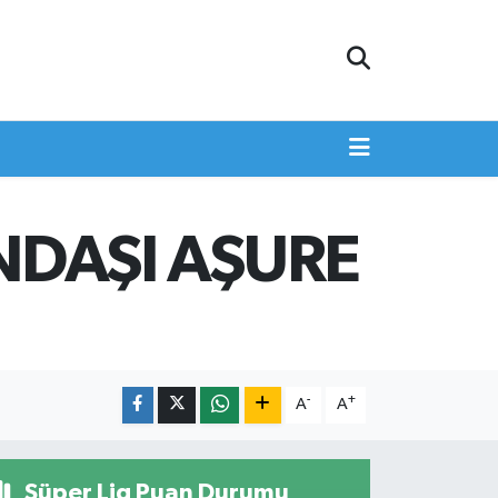
NDAŞI AŞURE
-
+
A
A
Süper Lig Puan Durumu