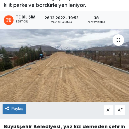
kilit parke ve bordürle yenileniyor.
TE BILIŞIM
26.12.2022 - 19:53
38
EDITÖR
YAYINLANMA
GÖSTERIM
Paylaş
-
+
A
A
Büyükşehir Belediyesi, yaz kız demeden şehrin