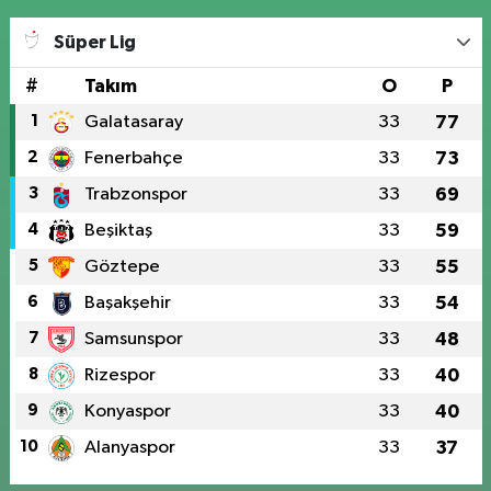
Süper Lig
#
Takım
O
P
1
Galatasaray
33
77
2
Fenerbahçe
33
73
3
Trabzonspor
33
69
4
Beşiktaş
33
59
5
Göztepe
33
55
6
Başakşehir
33
54
7
Samsunspor
33
48
8
Rizespor
33
40
9
Konyaspor
33
40
10
Alanyaspor
33
37