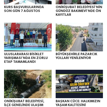
KURS BAŞVURULARINDA
ONİKİŞUBAT BELEDİYESİ’NİN
SON GÜN 7 AĞUSTOS
GÜNDÜZ BAKIMEVİ’NDE ÖN
KAYITLAR
ULUSLARARASI BİSİKLET
BÜYÜKŞEHİRLE PAZARCIK
YARIŞMASI’NDA EN ZORLU
YOLLARI YENİLENİYOR
ETAP TAMAMLANDI
ONİKİŞUBAT BELEDİYESİ,
BAŞKAN CÜCE: HALKIMIZIN
İLÇE GENELİNDE ULAŞIM
YAŞAM KALİTESİNİ