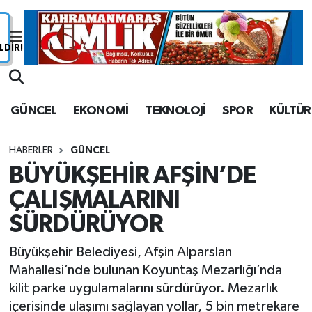
Nöbetçi Eczaneler
Hava Durumu
GÜNCEL
EKONOMİ
TEKNOLOJİ
SPOR
KÜLTÜR
Namaz Vakitleri
HABERLER
GÜNCEL
Trafik Durumu
BÜYÜKŞEHİR AFŞİN’DE
ÇALIŞMALARINI
Süper Lig Puan Durumu ve Fikstür
SÜRDÜRÜYOR
Tüm Manşetler
Büyükşehir Belediyesi, Afşin Alparslan
Son Dakika Haberleri
Mahallesi’nde bulunan Koyuntaş Mezarlığı’nda
kilit parke uygulamalarını sürdürüyor. Mezarlık
Haber Arşivi
içerisinde ulaşımı sağlayan yollar, 5 bin metrekare