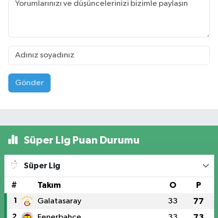
Gönder
Süper Lig Puan Durumu
Süper Lig
#
Takım
O
P
1
Galatasaray
33
77
2
Fenerbahçe
33
73