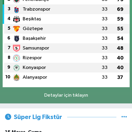
3
Trabzonspor
33
69
4
Beşiktaş
33
59
5
Göztepe
33
55
6
Başakşehir
33
54
7
Samsunspor
33
48
8
Rizespor
33
40
9
Konyaspor
33
40
10
Alanyaspor
33
37
Detaylar için tıklayın
Süper Lig Fikstür