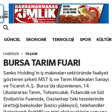
Nöbetçi Eczaneler
Hava Durumu
GÜNCEL
EKONOMİ
TEKNOLOJİ
SPOR
KÜLTÜR
Namaz Vakitleri
HABERLER
YAŞAM
Trafik Durumu
BURSA TARIM FUARI
Süper Lig Puan Durumu ve Fikstür
Sanko Holding'in iş makinaları sektöründe faaliyet
gösteren şirketi MST İş ve Tarım Makinaları Sanayi
Tüm Manşetler
ve Ticaret A.Ş. Bursa’da düzenlenen, 14.
Uluslararası Tarım, Tohumculuk, Fidancılık ve Süt
Son Dakika Haberleri
Endüstrisi Fuarında, Gaziantep’teki tesislerinde
ürettiği bekoloder (kazıcı yükleyici), telehandler
Haber Arşivi
(teleskopik forklift) ve mini ekskavatörün yanı sıra,