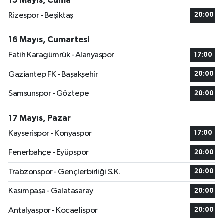
15 Mayıs, Cuma
Rizespor - Beşiktaş
20:00
16 Mayıs, Cumartesi
Fatih Karagümrük - Alanyaspor
17:00
Gaziantep FK - Başakşehir
20:00
Samsunspor - Göztepe
20:00
17 Mayıs, Pazar
Kayserispor - Konyaspor
17:00
Fenerbahçe - Eyüpspor
20:00
Trabzonspor - Gençlerbirliği S.K.
20:00
Kasımpaşa - Galatasaray
20:00
Antalyaspor - Kocaelispor
20:00