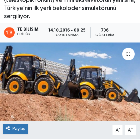
Türkiye’nin ilk yerli bekoloder simülatörünü
sergiliyor.
TE BILIŞIM
14.10.2016 - 09:25
736
EDITÖR
YAYINLANMA
GÖSTERIM
Paylaş
-
+
A
A