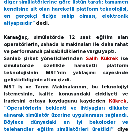
diğer simülatörlerine göre üstün tarafı; tamamen
kendisine ait olan hareketli platform teknolojisi,
en gerçekçi fiziğe sahip olması, elektronik
altyapısıdır”
dedi.
Karaağaç,
simülatörde 12 saat eğitim alan
operatörlerin, sahada iş makinaları ile daha rahat
ve performanslı çalışabildiklerine vurgu yaptı.
Sanlab şirket yöneticilerinden
Salih Kükrek
ise
simülatörde özellikle hareketli platform
teknolojisinin MST’nin yaklaşımı sayesinde
geliştirildiğinin altını çizdi.
MST İş ve Tarım Makinalarının, bu teknolojiyi
istemesinin, kalite konusundaki ciddiyeti ve
iradesini ortaya koyduğunu kaydeden
Kükrek
,
“Operatörlerin beklenti ve ihtiyaçları dikkate
alınarak simülatör üzerine uygulanması sağlandı.
Böylece dünyadaki en iyi bekoloder ve
telehandler eğitim simülatörleri üretildi”
diye