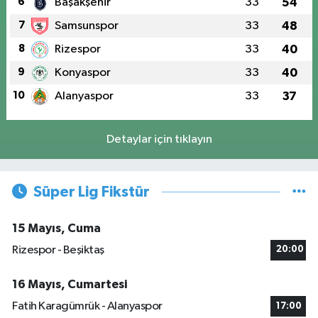
6
Başakşehir
33
54
7
Samsunspor
33
48
8
Rizespor
33
40
9
Konyaspor
33
40
10
Alanyaspor
33
37
Detaylar için tıklayın
Süper Lig Fikstür
15 Mayıs, Cuma
Rizespor - Beşiktaş
20:00
16 Mayıs, Cumartesi
Fatih Karagümrük - Alanyaspor
17:00