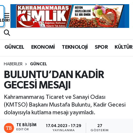
Nöbetçi Eczaneler
Hava Durumu
GÜNCEL
EKONOMİ
TEKNOLOJİ
SPOR
KÜLTÜR
Namaz Vakitleri
HABERLER
GÜNCEL
Trafik Durumu
BULUNTU’DAN KADİR
GECESİ MESAJI
Süper Lig Puan Durumu ve Fikstür
Kahramanmaraş Ticaret ve Sanayi Odası
Tüm Manşetler
(KMTSO) Başkanı Mustafa Buluntu, Kadir Gecesi
dolayısıyla kutlama mesajı yayımladı.
Son Dakika Haberleri
TE BILIŞIM
17.04.2023 - 17:29
27
Haber Arşivi
EDITÖR
YAYINLANMA
GÖSTERIM