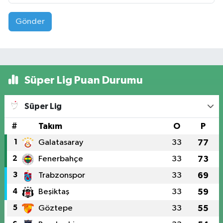
Gönder
Süper Lig Puan Durumu
Süper Lig
#
Takım
O
P
1
Galatasaray
33
77
2
Fenerbahçe
33
73
3
Trabzonspor
33
69
4
Beşiktaş
33
59
5
Göztepe
33
55