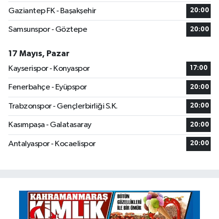
Gaziantep FK - Başakşehir
20:00
Samsunspor - Göztepe
20:00
17 Mayıs, Pazar
Kayserispor - Konyaspor
17:00
Fenerbahçe - Eyüpspor
20:00
Trabzonspor - Gençlerbirliği S.K.
20:00
Kasımpaşa - Galatasaray
20:00
Antalyaspor - Kocaelispor
20:00