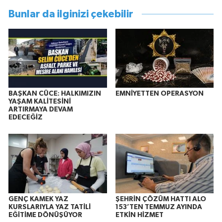
Bunlar da ilginizi çekebilir
BAŞKAN CÜCE: HALKIMIZIN
EMNİYETTEN OPERASYON
YAŞAM KALİTESİNİ
ARTIRMAYA DEVAM
EDECEĞİZ
GENÇ KAMEK YAZ
ŞEHRİN ÇÖZÜM HATTI ALO
KURSLARIYLA YAZ TATİLİ
153’TEN TEMMUZ AYINDA
EĞİTİME DÖNÜŞÜYOR
ETKİN HİZMET