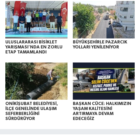
ULUSLARARASI BİSİKLET
BÜYÜKŞEHİRLE PAZARCIK
YARIŞMASI’NDA EN ZORLU
YOLLARI YENİLENİYOR
ETAP TAMAMLANDI
ONİKİŞUBAT BELEDİYESİ,
BAŞKAN CÜCE: HALKIMIZIN
İLÇE GENELİNDE ULAŞIM
YAŞAM KALİTESİNİ
SEFERBERLİĞİNİ
ARTIRMAYA DEVAM
SÜRDÜRÜYOR
EDECEĞİZ