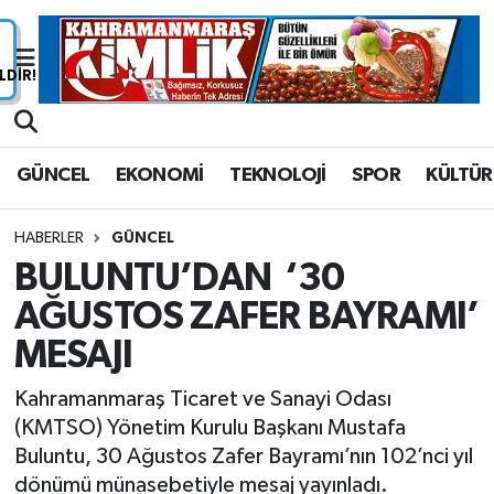
Nöbetçi Eczaneler
Hava Durumu
GÜNCEL
EKONOMİ
TEKNOLOJİ
SPOR
KÜLTÜR
Namaz Vakitleri
HABERLER
GÜNCEL
Trafik Durumu
BULUNTU’DAN ‘30
AĞUSTOS ZAFER BAYRAMI’
Süper Lig Puan Durumu ve Fikstür
MESAJI
Tüm Manşetler
Kahramanmaraş Ticaret ve Sanayi Odası
Son Dakika Haberleri
(KMTSO) Yönetim Kurulu Başkanı Mustafa
Buluntu, 30 Ağustos Zafer Bayramı’nın 102’nci yıl
Haber Arşivi
dönümü münasebetiyle mesaj yayınladı.