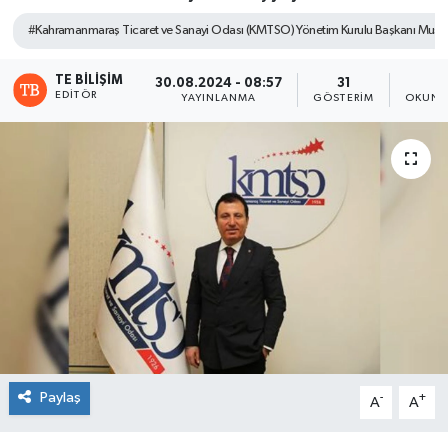
#Kahramanmaraş Ticaret ve Sanayi Odası (KMTSO) Yönetim Kurulu Başkanı Musta
TE BILIŞIM
30.08.2024 - 08:57
31
1
EDITÖR
YAYINLANMA
GÖSTERIM
OKUNM
Paylaş
-
+
A
A