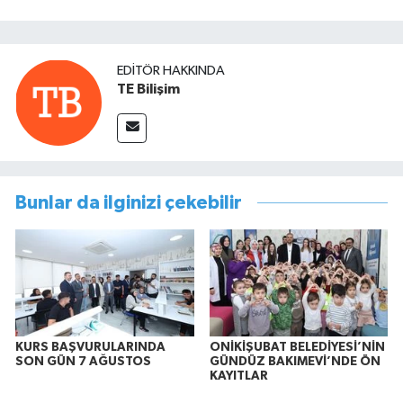
EDITÖR HAKKINDA
TE Bilişim
Bunlar da ilginizi çekebilir
KURS BAŞVURULARINDA
ONİKİŞUBAT BELEDİYESİ’NİN
SON GÜN 7 AĞUSTOS
GÜNDÜZ BAKIMEVİ’NDE ÖN
KAYITLAR