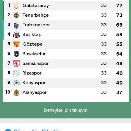
1
Galatasaray
33
77
2
Fenerbahçe
33
73
3
Trabzonspor
33
69
4
Beşiktaş
33
59
5
Göztepe
33
55
6
Başakşehir
33
54
7
Samsunspor
33
48
8
Rizespor
33
40
9
Konyaspor
33
40
10
Alanyaspor
33
37
Detaylar için tıklayın