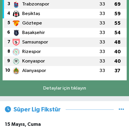
3
Trabzonspor
33
69
4
Beşiktaş
33
59
5
Göztepe
33
55
6
Başakşehir
33
54
7
Samsunspor
33
48
8
Rizespor
33
40
9
Konyaspor
33
40
10
Alanyaspor
33
37
Detaylar için tıklayın
Süper Lig Fikstür
15 Mayıs, Cuma