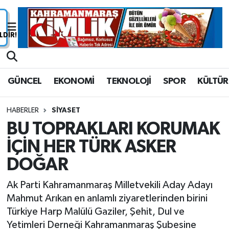
Nöbetçi Eczaneler
Hava Durumu
GÜNCEL
EKONOMİ
TEKNOLOJİ
SPOR
KÜLTÜR
Namaz Vakitleri
HABERLER
SİYASET
Trafik Durumu
BU TOPRAKLARI KORUMAK
İÇİN HER TÜRK ASKER
Süper Lig Puan Durumu ve Fikstür
DOĞAR
Tüm Manşetler
Ak Parti Kahramanmaraş Milletvekili Aday Adayı
Son Dakika Haberleri
Mahmut Arıkan en anlamlı ziyaretlerinden birini
Türkiye Harp Malülü Gaziler, Şehit, Dul ve
Haber Arşivi
Yetimleri Derneği Kahramanmaraş Şubesine