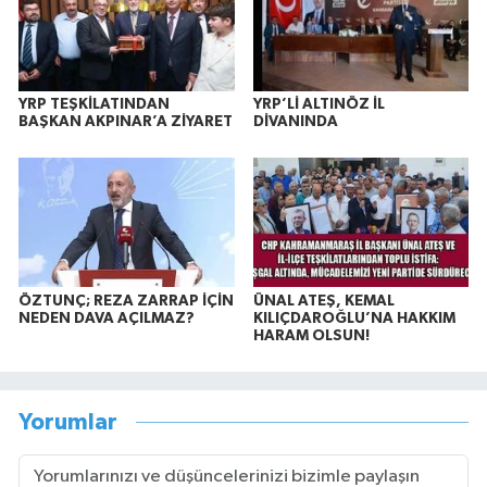
YRP TEŞKİLATINDAN
YRP’Lİ ALTINÖZ İL
BAŞKAN AKPINAR’A ZİYARET
DİVANINDA
ÖZTUNÇ; REZA ZARRAP İÇİN
ÜNAL ATEŞ, KEMAL
NEDEN DAVA AÇILMAZ?
KILIÇDAROĞLU’NA HAKKIM
HARAM OLSUN!
Yorumlar