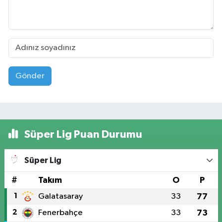
Gönder
Süper Lig Puan Durumu
Süper Lig
#
Takım
O
P
1
Galatasaray
33
77
2
Fenerbahçe
33
73