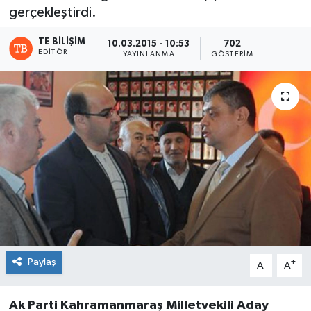
gerçekleştirdi.
TE BILIŞIM
10.03.2015 - 10:53
702
EDITÖR
YAYINLANMA
GÖSTERIM
Paylaş
-
+
A
A
Ak Parti Kahramanmaraş Milletvekili Aday