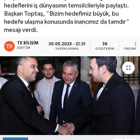
hedeflerini iş dünyasının temsilcileriyle paylaştı.
Başkan Toptaş, “Bizim hedefimiz büyük, bu
hedefe ulaşma konusunda inancımız da tamdır”
mesajı verdi.
TE BILIŞIM
30.05.2025 - 21:31
36
3 
EDITÖR
YAYINLANMA
GÖSTERIM
OKUNMA