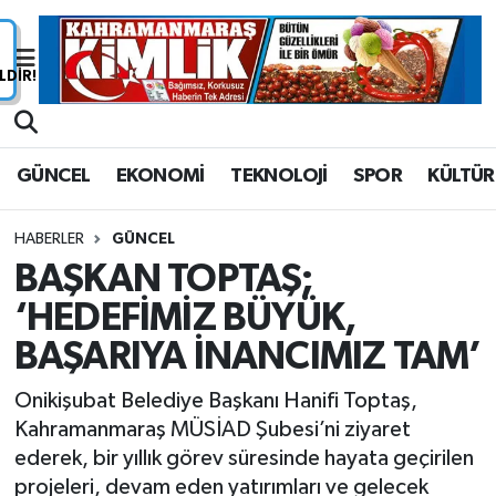
Nöbetçi Eczaneler
Hava Durumu
GÜNCEL
EKONOMİ
TEKNOLOJİ
SPOR
KÜLTÜR
Namaz Vakitleri
HABERLER
GÜNCEL
Trafik Durumu
BAŞKAN TOPTAŞ;
‘HEDEFİMİZ BÜYÜK,
Süper Lig Puan Durumu ve Fikstür
BAŞARIYA İNANCIMIZ TAM’
Tüm Manşetler
Onikişubat Belediye Başkanı Hanifi Toptaş,
Son Dakika Haberleri
Kahramanmaraş MÜSİAD Şubesi’ni ziyaret
ederek, bir yıllık görev süresinde hayata geçirilen
Haber Arşivi
projeleri, devam eden yatırımları ve gelecek