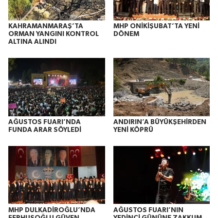
KAHRAMANMARAŞ’TA
MHP ONİKİŞUBAT’TA YENİ
ORMAN YANGINI KONTROL
DÖNEM
ALTINA ALINDI
AĞUSTOS FUARI’NDA
ANDIRIN’A BÜYÜKŞEHİRDEN
FUNDA ARAR SÖYLEDİ
YENİ KÖPRÜ
MHP DULKADİROĞLU’NDA
AĞUSTOS FUARI’NIN
FERHUŞOĞLU GÜVEN
YEDİNCİ GÜNÜNE ZAKKUM