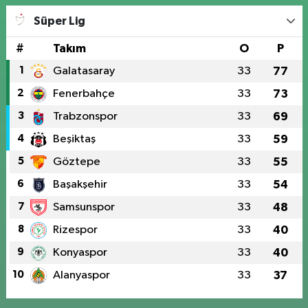
Süper Lig
#
Takım
O
P
1
Galatasaray
33
77
2
Fenerbahçe
33
73
3
Trabzonspor
33
69
4
Beşiktaş
33
59
5
Göztepe
33
55
6
Başakşehir
33
54
7
Samsunspor
33
48
8
Rizespor
33
40
9
Konyaspor
33
40
10
Alanyaspor
33
37