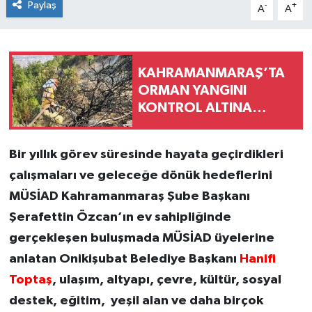
Paylaş
-
+
A
A
KAHRAMANMARAŞ’TA
ORMAN YANGINI
KONTROL ALTINA
ALINDI
Bir yıllık görev süresinde hayata geçirdikleri
çalışmaları ve geleceğe dönük hedeflerini
MÜSİAD Kahramanmaraş Şube Başkanı
Şerafettin Özcan’ın ev sahipliğinde
gerçekleşen buluşmada MÜSİAD üyelerine
anlatan Onikişubat Belediye Başkanı
Hanifi
Toptaş
, ulaşım, altyapı, çevre, kültür, sosyal
destek, eğitim, yeşil alan ve daha birçok