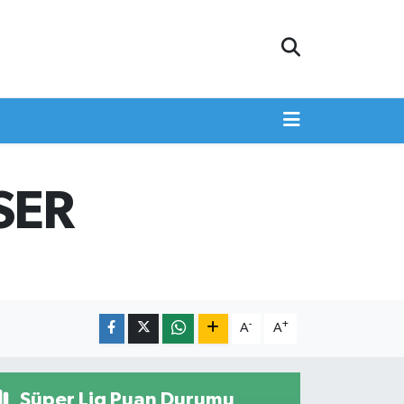
SER
-
+
A
A
Süper Lig Puan Durumu