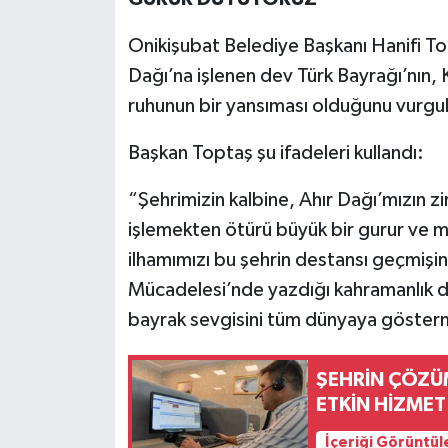
Onikişubat Belediye Başkanı Hanifi T
Dağı’na işlenen dev Türk Bayrağı’nın
ruhunun bir yansıması olduğunu vurgul
Başkan Toptaş şu ifadeleri kullandı:
“Şehrimizin kalbine, Ahır Dağı’mızın z
işlemekten ötürü büyük bir gurur ve 
ilhamımızı bu şehrin destansı geçmiş
Mücadelesi’nde yazdığı kahramanlık d
bayrak sevgisini tüm dünyaya göstermi
ŞEHRİN ÇÖZÜ
ETKİN HİZMET
İçeriği Görüntül