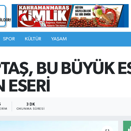
SPOR
KÜLTÜR
YAŞAM
TAŞ, BU BÜYÜK E
N ESERİ
5
3 DK
ERIM
OKUNMA SÜRESI