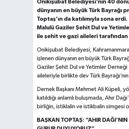
Onikişubat Belediyesi’nin 40 dönüm
dünyanın en büyük Türk Bayrağı pr
Toptaş’ın da katılımıyla sona erdi
Malulü Gaziler Şehit Dul ve Yetim
ile şehit ve gazi aileleri tarafından
Onikişubat Belediyesi, Kahramanmara
işlenen dünyanın en büyük Türk Bayrağ
Gaziler Şehit Dul ve Yetimler Derneği
aileleriyle birlikte dev Türk Bayrağı’n
Dernek Başkanı Mehmet Ali Küpeli, yöne
katıldığı anlamlı buluşmada, Ahır Dağı’
birliğin, istiklalin ve istikbalin simgesi 
BAŞKAN TOPTAŞ: “AHIR DAĞI’NIN 
GURUR DUYUYORUZ”