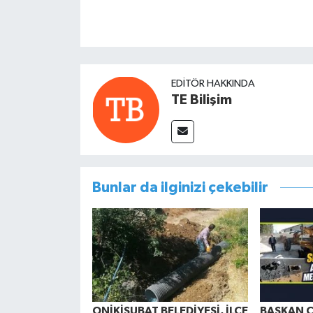
EDITÖR HAKKINDA
TE Bilişim
Bunlar da ilginizi çekebilir
ONİKİŞUBAT BELEDİYESİ, İLÇE
BAŞKAN C