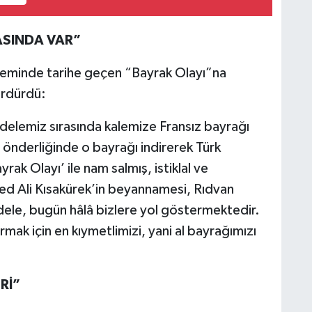
ASINDA VAR”
eminde tarihe geçen “Bayrak Olayı”na
ürdürdü:
adelemiz sırasında kalemize Fransız bayrağı
 önderliğinde o bayrağı indirerek Türk
rak Olayı’ ile nam salmış, istiklal ve
 Ali Kısakürek’in beyannamesi, Rıdvan
dele, bugün hâlâ bizlere yol göstermektedir.
mak için en kıymetlimizi, yani al bayrağımızı
Rİ”