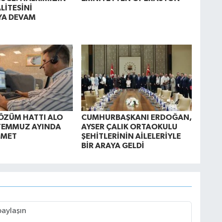
LİTESİNİ
YA DEVAM
Z
ÖZÜM HATTI ALO
CUMHURBAŞKANI ERDOĞAN,
TEMMUZ AYINDA
AYSER ÇALIK ORTAOKULU
ZMET
ŞEHİTLERİNİN AİLELERİYLE
BİR ARAYA GELDİ