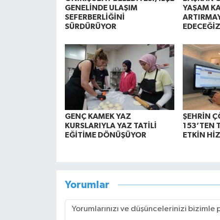
GENELİNDE ULAŞIM
YAŞAM KA
SEFERBERLİĞİNİ
ARTIRMA
SÜRDÜRÜYOR
EDECEĞİ
GENÇ KAMEK YAZ
ŞEHRİN Ç
KURSLARIYLA YAZ TATİLİ
153’TEN 
EĞİTİME DÖNÜŞÜYOR
ETKİN Hİ
Yorumlar