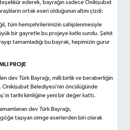
teşekkür ederek, bayrağın sadece Onikişubat
şlıların ortak eseri olduğunun altını çizdi:
il, tüm hemşehrilerimizin sahiplenmesiyle
büyük bir gayretle bu projeye katkı sundu. Şehit
boyayıp tamamladığı bu bayrak, hepimizin gurur
LI PROJE
n dev Türk Bayrağı, milli birlik ve beraberliğin
i. Onikişubat Belediyesi’nin öncülüğünde
ın tarihi kimliğine yeni bir değer kattı.
a tamamlanan dev Türk Bayrağı,
göğe taşıyan simge eserlerden biri olarak