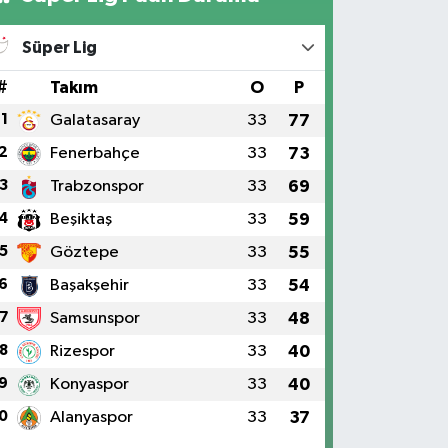
Süper Lig
#
Takım
O
P
1
Galatasaray
33
77
2
Fenerbahçe
33
73
3
Trabzonspor
33
69
4
Beşiktaş
33
59
5
Göztepe
33
55
6
Başakşehir
33
54
7
Samsunspor
33
48
8
Rizespor
33
40
9
Konyaspor
33
40
0
Alanyaspor
33
37