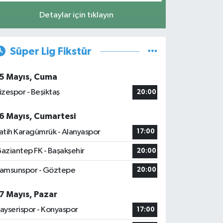
Detaylar için tıklayın
Süper Lig Fikstür
5 Mayıs, Cuma
izespor - Beşiktaş
20:00
6 Mayıs, Cumartesi
atih Karagümrük - Alanyaspor
17:00
aziantep FK - Başakşehir
20:00
amsunspor - Göztepe
20:00
7 Mayıs, Pazar
ayserispor - Konyaspor
17:00