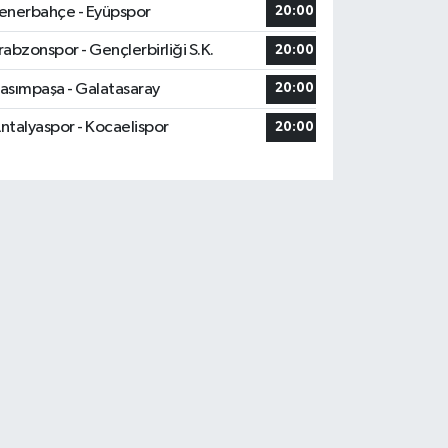
enerbahçe - Eyüpspor
20:00
rabzonspor - Gençlerbirliği S.K.
20:00
asımpaşa - Galatasaray
20:00
ntalyaspor - Kocaelispor
20:00