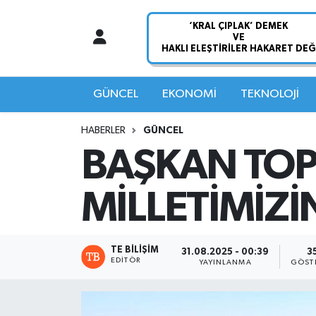
Nöbetçi Eczaneler
Hava Durumu
GÜNCEL
EKONOMİ
TEKNOLOJİ
Namaz Vakitleri
HABERLER
GÜNCEL
BAŞKAN TOP
Trafik Durumu
MİLLETİMİZİ
Süper Lig Puan Durumu ve Fikstür
Tüm Manşetler
TE BILIŞIM
31.08.2025 - 00:39
3
EDITÖR
YAYINLANMA
GÖST
Son Dakika Haberleri
Haber Arşivi