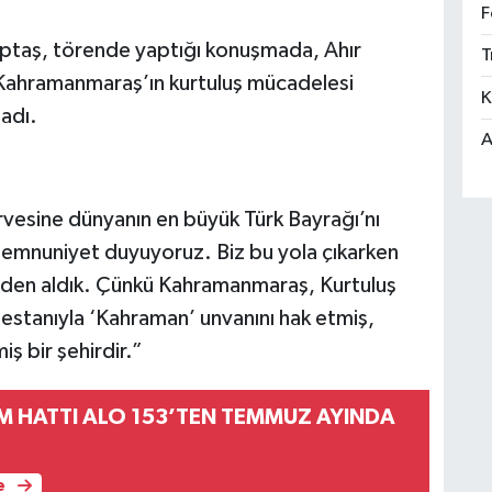
F
optaş, törende yaptığı konuşmada, Ahır
T
, Kahramanmaraş’ın kurtuluş mücadelesi
K
adı.
A
irvesine dünyanın en büyük Türk Bayrağı’nı
memnuniyet duyuyoruz. Biz bu yola çıkarken
inden aldık. Çünkü Kahramanmaraş, Kurtuluş
estanıyla ‘Kahraman’ unvanını hak etmiş,
ş bir şehirdir.”
M HATTI ALO 153’TEN TEMMUZ AYINDA
e