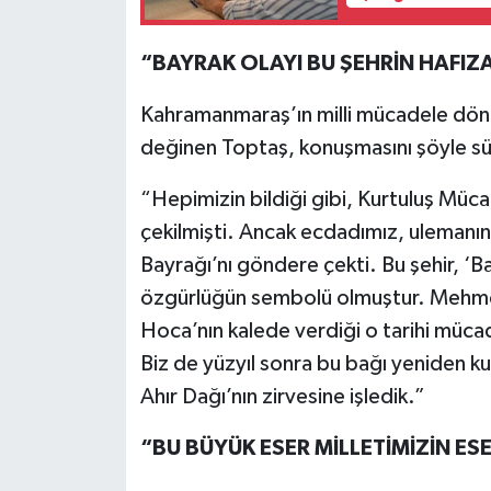
“BAYRAK OLAYI BU ŞEHRİN HAFIZ
Kahramanmaraş’ın milli mücadele dön
değinen Toptaş, konuşmasını şöyle s
“Hepimizin bildiği gibi, Kurtuluş Müc
çekilmişti. Ancak ecdadımız, ulemanın
Bayrağı’nı göndere çekti. Bu şehir, ‘Bay
özgürlüğün sembolü olmuştur. Mehmed
Hoca’nın kalede verdiği o tarihi müca
Biz de yüzyıl sonra bu bağı yeniden kur
Ahır Dağı’nın zirvesine işledik.”
“BU BÜYÜK ESER MİLLETİMİZİN ESE