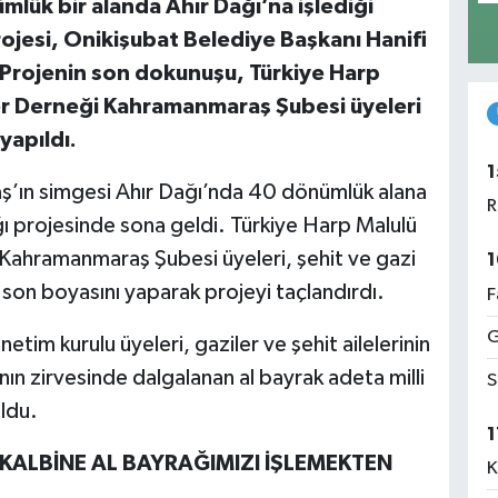
lük bir alanda Ahır Dağı’na işlediği
ojesi, Onikişubat Belediye Başkanı Hanifi
. Projenin son dokunuşu, Türkiye Harp
ler Derneği Kahramanmaraş Şubesi üyeleri
 yapıldı.
1
ş’ın simgesi Ahır Dağı’nda 40 dönümlük alana
R
ı projesinde sona geldi. Türkiye Harp Malulü
 Kahramanmaraş Şubesi üyeleri, şehit ve gazi
1
ın son boyasını yaparak projeyi taçlandırdı.
F
G
tim kurulu üyeleri, gaziler ve şehit ailelerinin
nın zirvesinde dalgalanan al bayrak adeta milli
S
oldu.
1
KALBİNE AL BAYRAĞIMIZI İŞLEMEKTEN
K