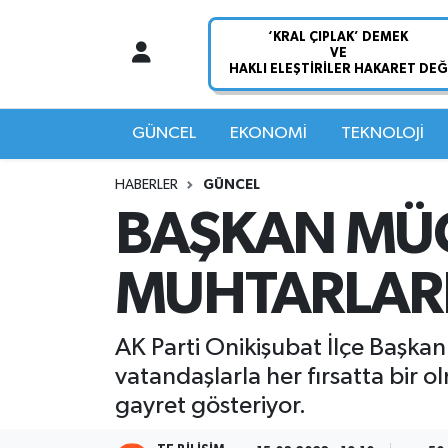
Nöbetçi Eczaneler
Hava Durumu
GÜNCEL
EKONOMİ
TEKNOLOJİ
Namaz Vakitleri
HABERLER
GÜNCEL
BAŞKAN MÜC
Trafik Durumu
MUHTARLARI
Süper Lig Puan Durumu ve Fikstür
Tüm Manşetler
AK Parti Onikişubat İlçe Baş
vatandaşlarla her fırsatta bir
Son Dakika Haberleri
gayret gösteriyor.
Haber Arşivi