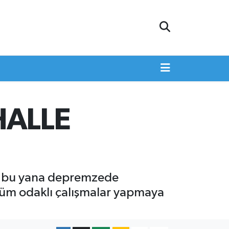
HALLE
en bu yana depremzede
özüm odaklı çalışmalar yapmaya