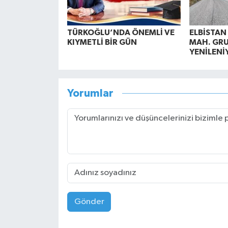
TÜRKOĞLU’NDA ÖNEMLİ VE
ELBİSTAN
KIYMETLİ BİR GÜN
MAH. GRU
YENİLENİ
Yorumlar
Gönder