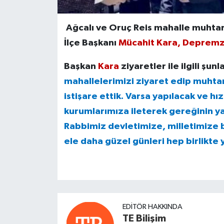
Ağcalı ve Oruç Reis mahalle muhtarl
İlçe Başkanı
Mücahit Kara, Deprem
Başkan
Kara
ziyaretler ile ilgili şunl
mahallelerimizi ziyaret edip muhtar
istişare ettik. Varsa yapılacak ve hı
kurumlarımıza ileterek gereğinin y
Rabbimiz devletimize, milletimize b
ele daha güzel günleri hep birlikte
EDITÖR HAKKINDA
TE Bilişim