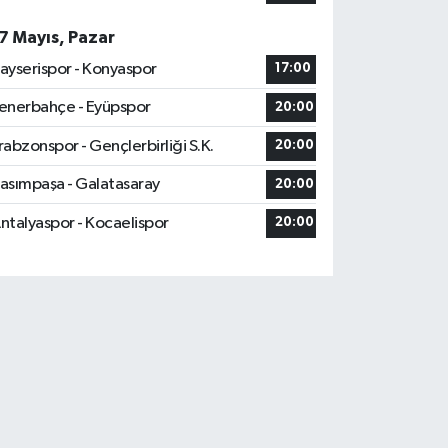
7 Mayıs, Pazar
ayserispor - Konyaspor
17:00
enerbahçe - Eyüpspor
20:00
rabzonspor - Gençlerbirliği S.K.
20:00
asımpaşa - Galatasaray
20:00
ntalyaspor - Kocaelispor
20:00