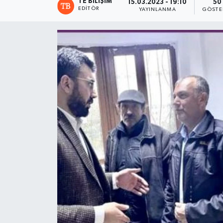
TE BILIŞIM
15.03.2023 - 19:10
50
EDITÖR
YAYINLANMA
GÖSTE