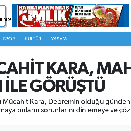
SPOR
KÜLTÜR
YAŞAM
AHİT KARA, MA
 İLE GÖRÜŞTÜ
kanı Mücahit Kara, Depremin olduğu günd
 olmaya onların sorunlarını dinlemeye ve ç