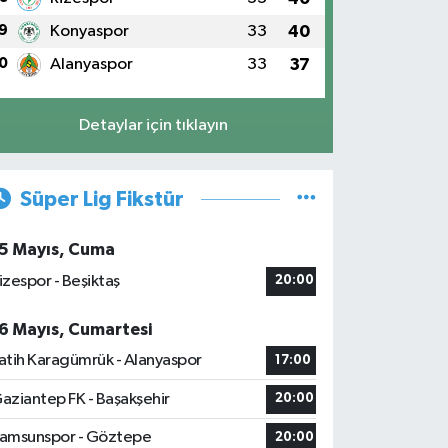
9
Konyaspor
33
40
0
Alanyaspor
33
37
Detaylar için tıklayın
Süper Lig Fikstür
5 Mayıs, Cuma
izespor - Beşiktaş
20:00
6 Mayıs, Cumartesi
atih Karagümrük - Alanyaspor
17:00
aziantep FK - Başakşehir
20:00
amsunspor - Göztepe
20:00