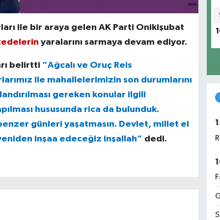
arı ile bir araya gelen AK Parti Onikişubat
1
zedelerin
yaralarını sarmaya devam ediyor.
arı belirtti
”Ağcalı ve Oruç Reis
larımız ile mahallelerimizin son durumlarını
zlandırılması gereken konular ilgili
apılması hususunda rica da bulunduk.
1
enzer günleri yaşatmasın. Devlet, millet el
 yeniden inşaa edeceğiz inşallah”
dedi.
R
1
F
G
S