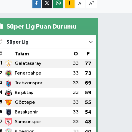
-
+
A
A
Süper Lig Puan Durumu
Süper Lig
#
Takım
O
P
1
Galatasaray
33
77
2
Fenerbahçe
33
73
3
Trabzonspor
33
69
4
Beşiktaş
33
59
5
Göztepe
33
55
6
Başakşehir
33
54
7
Samsunspor
33
48
8
Rizespor
33
40