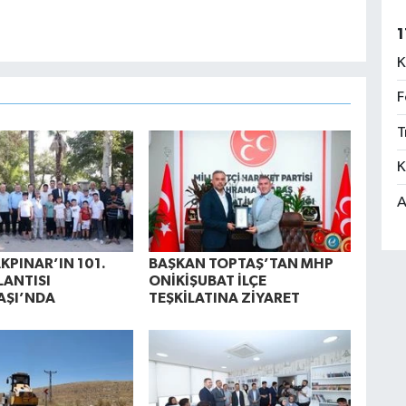
1
K
F
T
K
A
KPINAR’IN 101.
BAŞKAN TOPTAŞ’TAN MHP
ANTISI
ONİKİŞUBAT İLÇE
AŞI’NDA
TEŞKİLATINA ZİYARET