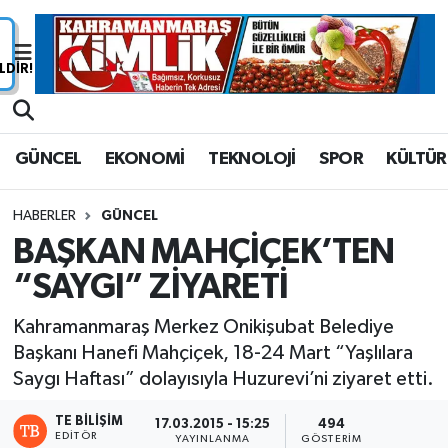
Nöbetçi Eczaneler
Hava Durumu
GÜNCEL
EKONOMİ
TEKNOLOJİ
SPOR
KÜLTÜR
Namaz Vakitleri
HABERLER
GÜNCEL
Trafik Durumu
BAŞKAN MAHÇİÇEK’TEN
“SAYGI” ZİYARETİ
Süper Lig Puan Durumu ve Fikstür
Kahramanmaraş Merkez Onikişubat Belediye
Tüm Manşetler
Başkanı Hanefi Mahçiçek, 18-24 Mart “Yaşlılara
Saygı Haftası” dolayısıyla Huzurevi’ni ziyaret etti.
Son Dakika Haberleri
TE BILIŞIM
17.03.2015 - 15:25
494
Haber Arşivi
EDITÖR
YAYINLANMA
GÖSTERIM