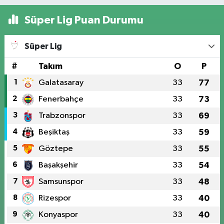
Süper Lig Puan Durumu
Süper Lig
#
Takım
O
P
1
Galatasaray
33
77
2
Fenerbahçe
33
73
3
Trabzonspor
33
69
4
Beşiktaş
33
59
5
Göztepe
33
55
6
Başakşehir
33
54
7
Samsunspor
33
48
8
Rizespor
33
40
9
Konyaspor
33
40