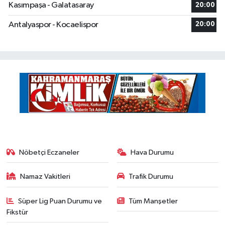
Kasımpaşa - Galatasaray
20:00
Antalyaspor - Kocaelispor
20:00
Nöbetçi Eczaneler
Hava Durumu
Namaz Vakitleri
Trafik Durumu
Süper Lig Puan Durumu ve
Tüm Manşetler
Fikstür