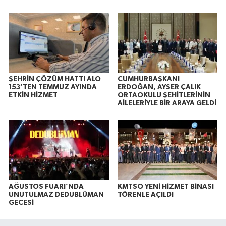
ŞEHRİN ÇÖZÜM HATTI ALO
CUMHURBAŞKANI
153’TEN TEMMUZ AYINDA
ERDOĞAN, AYSER ÇALIK
ETKİN HİZMET
ORTAOKULU ŞEHİTLERİNİN
AİLELERİYLE BİR ARAYA GELDİ
AĞUSTOS FUARI’NDA
KMTSO YENİ HİZMET BİNASI
UNUTULMAZ DEDUBLÜMAN
TÖRENLE AÇILDI
GECESİ