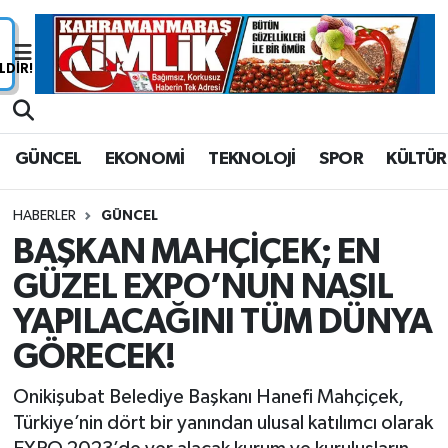
Nöbetçi Eczaneler
Hava Durumu
GÜNCEL
EKONOMİ
TEKNOLOJİ
SPOR
KÜLTÜR
Namaz Vakitleri
HABERLER
GÜNCEL
Trafik Durumu
BAŞKAN MAHÇİÇEK; EN
GÜZEL EXPO’NUN NASIL
Süper Lig Puan Durumu ve Fikstür
YAPILACAĞINI TÜM DÜNYA
Tüm Manşetler
GÖRECEK!
Son Dakika Haberleri
Onikişubat Belediye Başkanı Hanefi Mahçiçek,
Türkiye’nin dört bir yanından ulusal katılımcı olarak
Haber Arşivi