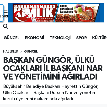
Nöbetçi Eczaneler
Hava Durumu
GÜNCEL
EKONOMİ
TEKNOLOJİ
SPOR
KÜLTÜR
Namaz Vakitleri
HABERLER
GÜNCEL
Trafik Durumu
BAŞKAN GÜNGÖR, ÜLKÜ
OCAKLARI İL BAŞKANI NAR
Süper Lig Puan Durumu ve Fikstür
VE YÖNETİMİNİ AĞIRLADI
Tüm Manşetler
Büyükşehir Belediye Başkanı Hayrettin Güngör,
Son Dakika Haberleri
Ülkü Ocakları İl Başkanı Dursun Nar ve yönetim
kurulu üyelerini makamında ağırladı.
Haber Arşivi