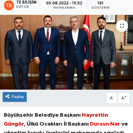
TE BILIŞIM
05.08.2022 - 15:52
191
EDITÖR
YAYINLANMA
GÖSTERIM
Paylaş
-
+
A
A
Büyükşehir Belediye Başkanı
Hayrettin
Güngör,
Ülkü Ocakları İl Başkanı
Dursun Nar
ve
yönetim kurulu üyelerini makamında ağırladı.