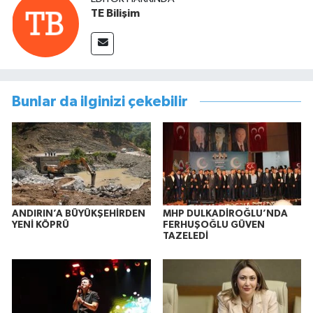
TE Bilişim
Bunlar da ilginizi çekebilir
ANDIRIN’A BÜYÜKŞEHİRDEN
MHP DULKADİROĞLU’NDA
YENİ KÖPRÜ
FERHUŞOĞLU GÜVEN
TAZELEDİ