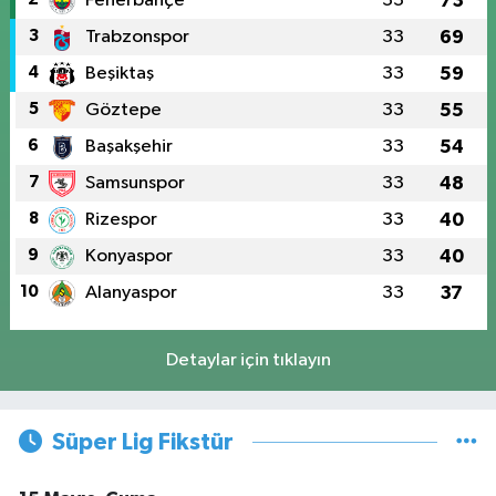
Fenerbahçe
33
73
3
Trabzonspor
33
69
4
Beşiktaş
33
59
5
Göztepe
33
55
6
Başakşehir
33
54
7
Samsunspor
33
48
8
Rizespor
33
40
9
Konyaspor
33
40
10
Alanyaspor
33
37
Detaylar için tıklayın
Süper Lig Fikstür