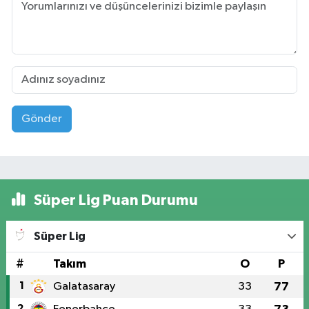
Gönder
Süper Lig Puan Durumu
Süper Lig
#
Takım
O
P
1
Galatasaray
33
77
2