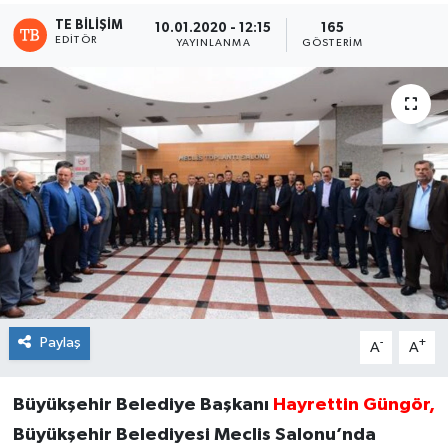
TE BILIŞIM
10.01.2020 - 12:15
165
EDITÖR
YAYINLANMA
GÖSTERIM
Paylaş
-
+
A
A
Büyükşehir Belediye Başkanı
Hayrettin Güngör,
Büyükşehir Belediyesi Meclis Salonu’nda