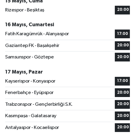
15 Mayıs, Cuma
Rizespor - Beşiktaş
20:00
16 Mayıs, Cumartesi
Fatih Karagümrük - Alanyaspor
17:00
Gaziantep FK - Başakşehir
20:00
Samsunspor - Göztepe
20:00
17 Mayıs, Pazar
Kayserispor - Konyaspor
17:00
Fenerbahçe - Eyüpspor
20:00
Trabzonspor - Gençlerbirliği S.K.
20:00
Kasımpaşa - Galatasaray
20:00
Antalyaspor - Kocaelispor
20:00