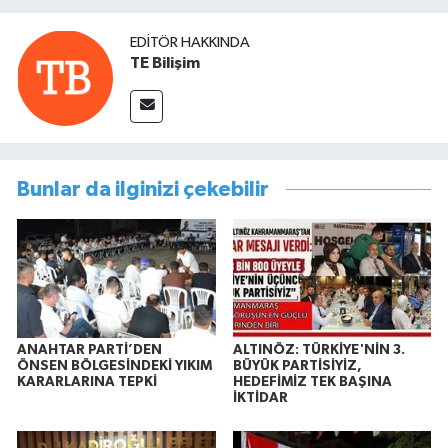
EDITÖR HAKKINDA
TE Bilişim
Bunlar da ilginizi çekebilir
ANAHTAR PARTİ’DEN
ALTINÖZ: TÜRKİYE'NİN 3.
ÖNSEN BÖLGESİNDEKİ YIKIM
BÜYÜK PARTİSİYİZ,
KARARLARINA TEPKİ
HEDEFİMİZ TEK BAŞINA
İKTİDAR