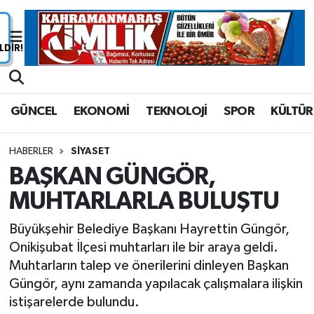
Nöbetçi Eczaneler
Hava Durumu
GÜNCEL
EKONOMİ
TEKNOLOJİ
SPOR
KÜLTÜR
Namaz Vakitleri
HABERLER
SİYASET
Trafik Durumu
BAŞKAN GÜNGÖR,
MUHTARLARLA BULUŞTU
Süper Lig Puan Durumu ve Fikstür
Büyükşehir Belediye Başkanı Hayrettin Güngör,
Tüm Manşetler
Onikişubat İlçesi muhtarları ile bir araya geldi.
Muhtarların talep ve önerilerini dinleyen Başkan
Son Dakika Haberleri
Güngör, aynı zamanda yapılacak çalışmalara ilişkin
istişarelerde bulundu.
Haber Arşivi