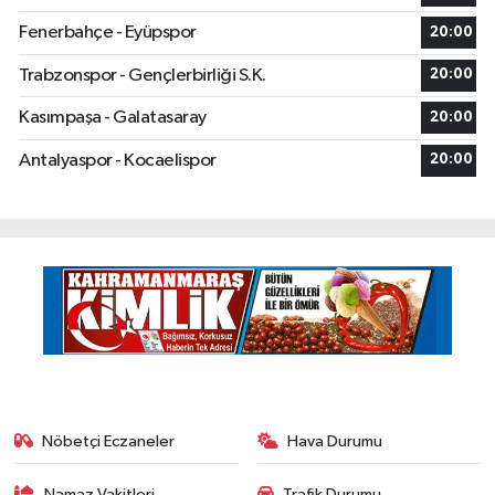
Fenerbahçe - Eyüpspor
20:00
Trabzonspor - Gençlerbirliği S.K.
20:00
Kasımpaşa - Galatasaray
20:00
Antalyaspor - Kocaelispor
20:00
Nöbetçi Eczaneler
Hava Durumu
Namaz Vakitleri
Trafik Durumu