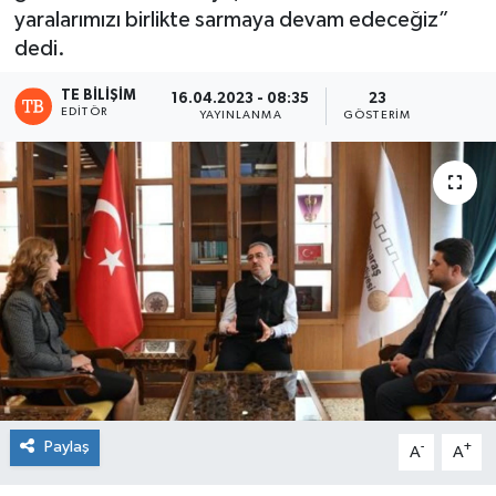
yaralarımızı birlikte sarmaya devam edeceğiz”
dedi.
TE BILIŞIM
16.04.2023 - 08:35
23
EDITÖR
YAYINLANMA
GÖSTERIM
Paylaş
-
+
A
A