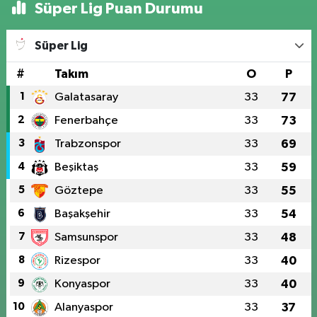
Süper Lig Puan Durumu
Süper Lig
#
Takım
O
P
1
Galatasaray
33
77
2
Fenerbahçe
33
73
3
Trabzonspor
33
69
4
Beşiktaş
33
59
5
Göztepe
33
55
6
Başakşehir
33
54
7
Samsunspor
33
48
8
Rizespor
33
40
9
Konyaspor
33
40
10
Alanyaspor
33
37