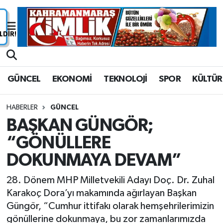
Nöbetçi Eczaneler
Hava Durumu
GÜNCEL
EKONOMİ
TEKNOLOJİ
SPOR
KÜLTÜR
Namaz Vakitleri
HABERLER
GÜNCEL
Trafik Durumu
BAŞKAN GÜNGÖR;
“GÖNÜLLERE
Süper Lig Puan Durumu ve Fikstür
DOKUNMAYA DEVAM”
Tüm Manşetler
28. Dönem MHP Milletvekili Adayı Doç. Dr. Zuhal
Son Dakika Haberleri
Karakoç Dora’yı makamında ağırlayan Başkan
Güngör, “Cumhur ittifakı olarak hemşehrilerimizin
Haber Arşivi
gönüllerine dokunmaya, bu zor zamanlarımızda