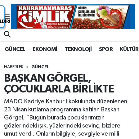
Nöbetçi Eczaneler
Hava Durumu
GÜNCEL
EKONOMİ
TEKNOLOJİ
SPOR
KÜLTÜR
Namaz Vakitleri
HABERLER
GÜNCEL
Trafik Durumu
BAŞKAN GÖRGEL,
ÇOCUKLARLA BİRLİKTE
Süper Lig Puan Durumu ve Fikstür
MADO Kadriye Kanbur İlkokulunda düzenlenen
Tüm Manşetler
23 Nisan kutlama programına katılan Başkan
Görgel, “Bugün burada çocuklarımızın
Son Dakika Haberleri
gözlerindeki ışık, yüzlerindeki sevinç, bizlere
umut verdi. Onların bilgiyle, sevgiyle ve milli
Haber Arşivi