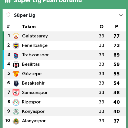
Süper Lig Puan Durumu
Süper Lig
#
Takım
O
P
1
Galatasaray
33
77
2
Fenerbahçe
33
73
3
Trabzonspor
33
69
4
Beşiktaş
33
59
5
Göztepe
33
55
6
Başakşehir
33
54
7
Samsunspor
33
48
8
Rizespor
33
40
9
Konyaspor
33
40
10
Alanyaspor
33
37