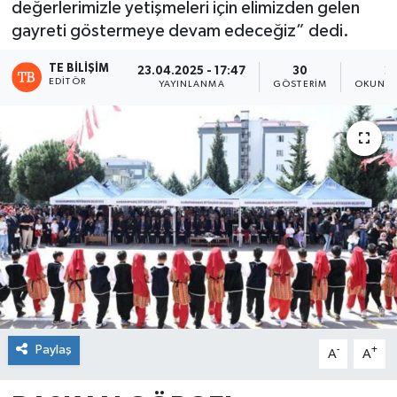
değerlerimizle yetişmeleri için elimizden gelen
gayreti göstermeye devam edeceğiz” dedi.
TE BILIŞIM
23.04.2025 - 17:47
30
2
EDITÖR
YAYINLANMA
GÖSTERIM
OKUNMA
Paylaş
-
+
A
A