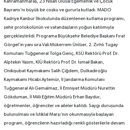
Kahramanmaraş, 23 Nisan Ulusal Egemenlik ve Çocuk
Bayramı’nı büyük bir coşku ve gururla kutladı. MADO
Kadriye Kanbur İlkokulunda düzenlenen kutlama programı,
şehir protokolünün ve vatandaşların yoğun katılımıyla
gerçekleştirildi. Programa Büyükşehir Belediye Başkanı Fırat
Görgel’in yanı sıra Vali Mükerrem Ünlüer, 2. Zırhlı Tugay
Komutanı Tuğgeneral Tolga Genç, KSÜ Rektörü Prof. Dr.
Alptekin Yasım, KİÜ Rektörü Prof. Dr. İsmail Bakan,
Onikişubat Kaymakamı Salih Çiğdem, Dulkadiroğlu
Kaymakamı Hicabi Aytemür, İl Jandarma Komutanı
Tuğgeneral Ali Gemalmaz, İl Emniyet Müdürü Nurettin
Gökduman, İl Milli Eğitim Müdürü Erhan Baydur,
öğretmenler, öğrenciler ve aileler katıldı. Saygı duruşunda
bulunulması ve İstiklal Marşı’nın okunmasıyla başlayan
program, öğrencilerin hazırladığı renkli gösterilerle devam