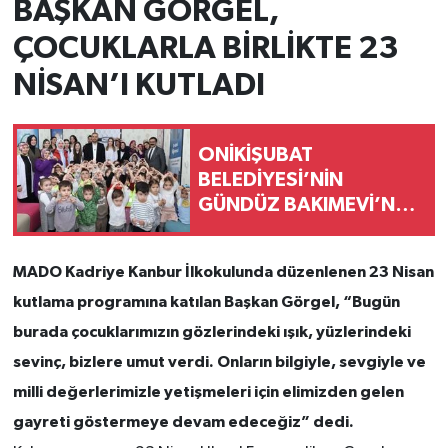
BAŞKAN GÖRGEL,
ÇOCUKLARLA BİRLİKTE 23
NİSAN’I KUTLADI
ONİKİŞUBAT
BELEDİYESİ’NİN
GÜNDÜZ BAKIMEVİ’NDE
ÖN KAYITLAR
MADO Kadriye Kanbur İlkokulunda düzenlenen 23 Nisan
kutlama programına katılan Başkan Görgel, “Bugün
burada çocuklarımızın gözlerindeki ışık, yüzlerindeki
sevinç, bizlere umut verdi. Onların bilgiyle, sevgiyle ve
milli değerlerimizle yetişmeleri için elimizden gelen
gayreti göstermeye devam edeceğiz” dedi.