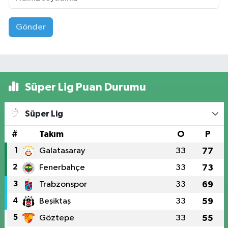
Gönder
Süper Lig Puan Durumu
Süper Lig
#
Takım
O
P
1
Galatasaray
33
77
2
Fenerbahçe
33
73
3
Trabzonspor
33
69
4
Beşiktaş
33
59
5
Göztepe
33
55