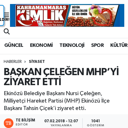
Nöbetçi Eczaneler
Hava Durumu
GÜNCEL
EKONOMİ
TEKNOLOJİ
SPOR
KÜLTÜR
Namaz Vakitleri
HABERLER
SİYASET
Trafik Durumu
BAŞKAN ÇELEĞEN MHP’Yİ
ZİYARET ETTİ
Süper Lig Puan Durumu ve Fikstür
Ekinözü Belediye Başkanı Nursi Çeleğen,
Tüm Manşetler
Milliyetçi Hareket Partisi (MHP) Ekinözü İlçe
Başkanı Tahsin Çiçek’i ziyaret etti.
Son Dakika Haberleri
TE BILIŞIM
07.02.2018 - 12:07
1041
Haber Arşivi
EDITÖR
YAYINLANMA
GÖSTERIM