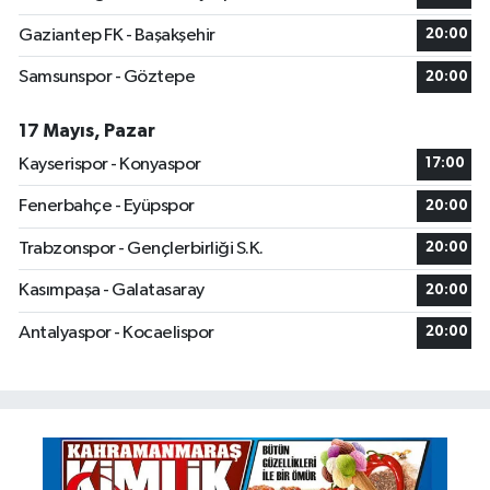
Gaziantep FK - Başakşehir
20:00
Samsunspor - Göztepe
20:00
17 Mayıs, Pazar
Kayserispor - Konyaspor
17:00
Fenerbahçe - Eyüpspor
20:00
Trabzonspor - Gençlerbirliği S.K.
20:00
Kasımpaşa - Galatasaray
20:00
Antalyaspor - Kocaelispor
20:00