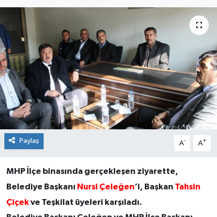
Paylaş
-
+
A
A
MHP İlçe binasında gerçekleşen ziyarette,
Belediye Başkanı
Nursi Çeleğen
’i, Başkan
Tahsin
Çiçek
ve Teşkilat üyeleri karşıladı.