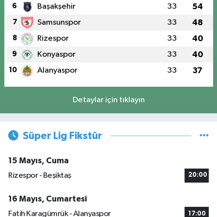
6
Başakşehir
33
54
7
Samsunspor
33
48
8
Rizespor
33
40
9
Konyaspor
33
40
10
Alanyaspor
33
37
Detaylar için tıklayın
Süper Lig Fikstür
15 Mayıs, Cuma
Rizespor - Beşiktaş
20:00
16 Mayıs, Cumartesi
Fatih Karagümrük - Alanyaspor
17:00