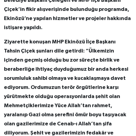
Belediye Başkanı Çeleğen ve MHP İlçe Başkanı
Çiçek’in fikir alışverişinde bulunduğu programda,
Ekinözü’ne yapılan hizmetler ve projeler hakkında
istişare yapıldı.
Ziyarette konuşan MHP Ekinözü İlçe Başkanı
Tahsin Çiçek şunları dile getirdi: “Ülkemizin
içinden geçmiş olduğu bu zor süreçte birlik ve
beraberliğe ihtiyaç duyduğumuz bir anda herkesi
sorumluluk sahibi olmaya ve kucaklaşmaya davet
ediyorum. Ordumuzun terör örgütlerine karşı
yürütmekte olduğu operasyonlarda şehit olan
Mehmetçiklerimize Yüce Allah’tan rahmet,
yaralanıp Gazi olma şerefini ömür boyu taşıyacak
olan gazilerimize de Cenab-ı Allah’tan şifa
diliyorum. Şehit ve gazilerimizin fedakâr ve