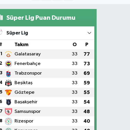
Süper Lig Puan Durumu
Süper Lig
#
Takım
O
P
1
Galatasaray
33
77
2
Fenerbahçe
33
73
3
Trabzonspor
33
69
4
Beşiktaş
33
59
5
Göztepe
33
55
6
Başakşehir
33
54
7
Samsunspor
33
48
8
Rizespor
33
40