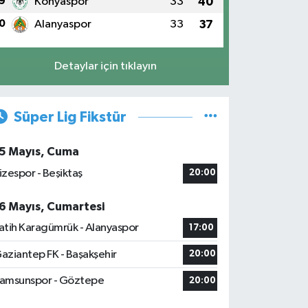
9
Konyaspor
33
40
0
Alanyaspor
33
37
Detaylar için tıklayın
Süper Lig Fikstür
5 Mayıs, Cuma
izespor - Beşiktaş
20:00
6 Mayıs, Cumartesi
atih Karagümrük - Alanyaspor
17:00
aziantep FK - Başakşehir
20:00
amsunspor - Göztepe
20:00