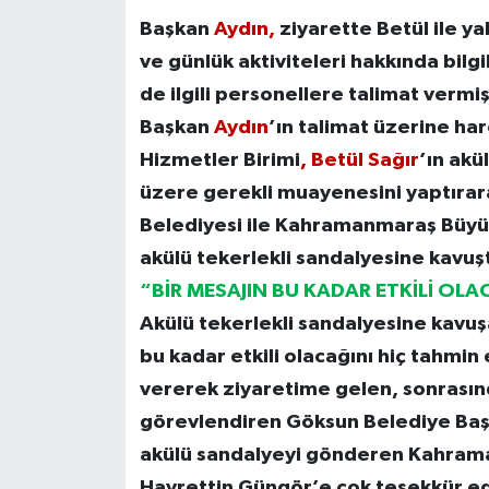
Başkan
Aydın,
ziyarette Betül ile y
ve günlük aktiviteleri hakkında bilgil
de ilgili personellere talimat vermiş
Başkan
Aydın
’ın talimat üzerine h
Hizmetler Birimi
, Betül Sağır
’ın akü
üzere gerekli muayenesini yaptırara
Belediyesi ile Kahramanmaraş Büyükşe
akülü tekerlekli sandalyesine kavuş
“BİR MESAJIN BU KADAR ETKİLİ OL
Akülü tekerlekli sandalyesine kavu
bu kadar etkili olacağını hiç tahmi
vererek ziyaretime gelen, sonrasınd
görevlendiren Göksun Belediye Baş
akülü sandalyeyi gönderen Kahram
Hayrettin Güngör’e çok teşekkür ed