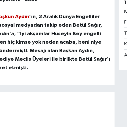
1
K
oşkun Aydın
’ın, 3 Aralık Dünya Engelliler
F
i sosyal medyadan takip eden Betül Sağır,
ın’a, “İyi akşamlar Hüseyin Bey engelli
T
len hiç kimse yok neden acaba, beni niye
K
öndermişti. Mesajı alan Başkan Aydın,
A
ye Meclis Üyeleri ile birlikte Betül Sağır'ı
et etmişti.