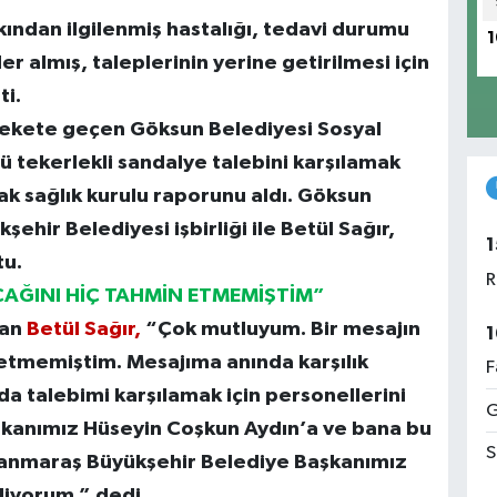
akından ilgilenmiş hastalığı, tedavi durumu
1
er almış, taleplerinin yerine getirilmesi için
ti.
arekete geçen Göksun Belediyesi Sosyal
lü tekerlekli sandalye talebini karşılamak
k sağlık kurulu raporunu aldı. Göksun
hir Belediyesi işbirliği ile Betül Sağır,
1
tu.
R
ACAĞINI HİÇ TAHMİN ETMEMİŞTİM”
şan
Betül Sağır,
“Çok mutluyum. Bir mesajın
1
n etmemiştim. Mesajıma anında karşılık
F
a talebimi karşılamak için personellerini
G
kanımız Hüseyin Coşkun Aydın’a ve bana bu
S
anmaraş Büyükşehir Belediye Başkanımız
iyorum.” dedi.