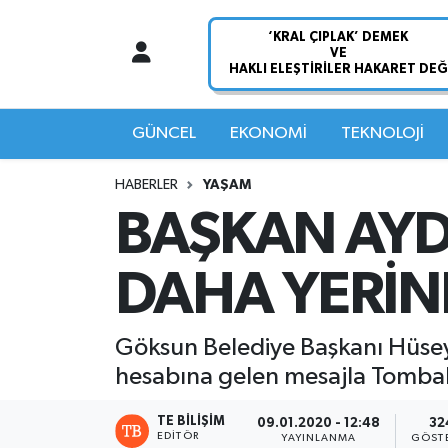
Nöbetçi Eczaneler
Hava Durumu
GÜNCEL
EKONOMİ
TEKNOLOJİ
Namaz Vakitleri
HABERLER
YAŞAM
BAŞKAN AYDI
Trafik Durumu
DAHA YERİNE
Süper Lig Puan Durumu ve Fikstür
Tüm Manşetler
Göksun Belediye Başkanı Hüsey
hesabına gelen mesajla Tombak M
Son Dakika Haberleri
TE BILIŞIM
09.01.2020 - 12:48
32
Haber Arşivi
EDITÖR
YAYINLANMA
GÖST