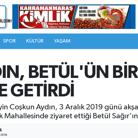
SPOR
KÜLTÜR
YAŞAM
N, BETÜL'ÜN BİR
 GETİRDİ
in Coşkun Aydın, 3 Aralık 2019 günü akş
ahallesinde ziyaret ettiği Betül Sağır'ın b
4
ERIM