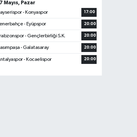
7 Mayıs, Pazar
ayserispor - Konyaspor
17:00
enerbahçe - Eyüpspor
20:00
rabzonspor - Gençlerbirliği S.K.
20:00
asımpaşa - Galatasaray
20:00
ntalyaspor - Kocaelispor
20:00