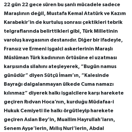
22 gün 22 gece süren bu şanlı mücadele sadece
Maraşlının değil, Mustafa Kemal Atatürk ve Kazım
Karabekir’in de kurtuluş sonrası çektikleri tebrik
telgraflarında belirttikleri gibi, Türk Milletinin
varoluş kavgasının destanıdır. Diğer bir ifadeyle,
Fransız ve Ermeni işgalci askerlerinin Maraşlı
Müslüman Türk kadınının örtüsüne el uzatması
karşısında silahını ateşleyerek, “Bugün namus
günüdür” diyen Sütçü İmam’ın, “Kalesinde
Bayrağı dalgalanmayan ülkede Cuma namazı
kılınmaz” diyerek halkı işgalcilere karşı harekete
geçiren Rıdvan Hoca’nın, kurduğu Müdafaa-i
Hukuk Cemiyeti ile halkı örgütleyip harekete
geçiren Aslan Bey’in, Muallim Hayrullah’ların,
Senem Ayşe’lerin, Mıllış Nuri’lerin, Abdal