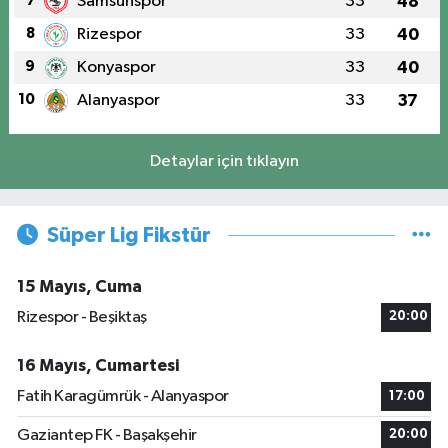
7
Samsunspor
33
48
8
Rizespor
33
40
9
Konyaspor
33
40
10
Alanyaspor
33
37
Detaylar için tıklayın
Süper Lig Fikstür
15 Mayıs, Cuma
Rizespor - Beşiktaş
20:00
16 Mayıs, Cumartesi
Fatih Karagümrük - Alanyaspor
17:00
Gaziantep FK - Başakşehir
20:00