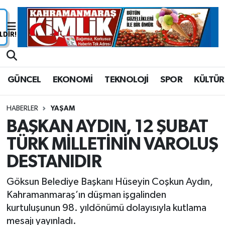
Nöbetçi Eczaneler
Hava Durumu
GÜNCEL
EKONOMİ
TEKNOLOJİ
SPOR
KÜLTÜR
Namaz Vakitleri
HABERLER
YAŞAM
Trafik Durumu
BAŞKAN AYDIN, 12 ŞUBAT
TÜRK MİLLETİNİN VAROLUŞ
Süper Lig Puan Durumu ve Fikstür
DESTANIDIR
Tüm Manşetler
Göksun Belediye Başkanı Hüseyin Coşkun Aydın,
Son Dakika Haberleri
Kahramanmaraş’ın düşman işgalinden
kurtuluşunun 98. yıldönümü dolayısıyla kutlama
Haber Arşivi
mesajı yayınladı.