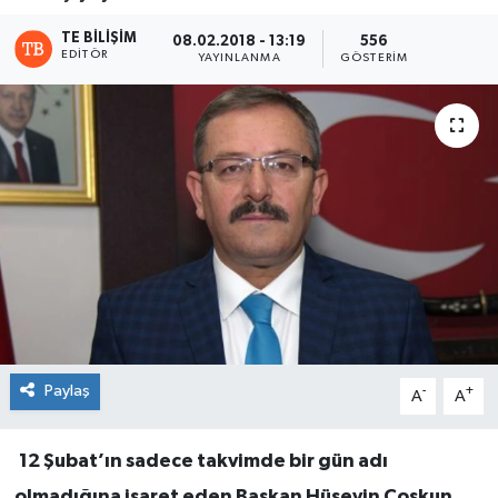
TE BILIŞIM
08.02.2018 - 13:19
556
EDITÖR
YAYINLANMA
GÖSTERIM
Paylaş
-
+
A
A
12 Şubat’ın sadece takvimde bir gün adı
olmadığına işaret eden Başkan
Hüseyin Coşkun