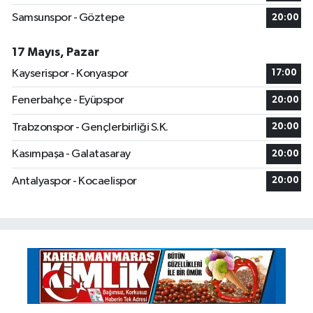
Samsunspor - Göztepe
20:00
17 Mayıs, Pazar
Kayserispor - Konyaspor
17:00
Fenerbahçe - Eyüpspor
20:00
Trabzonspor - Gençlerbirliği S.K.
20:00
Kasımpaşa - Galatasaray
20:00
Antalyaspor - Kocaelispor
20:00