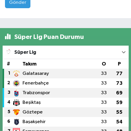
Gönder
Süper Lig Puan Durumu
Süper Lig
#
Takım
O
P
1
Galatasaray
33
77
2
Fenerbahçe
33
73
3
Trabzonspor
33
69
4
Beşiktaş
33
59
5
Göztepe
33
55
6
Başakşehir
33
54