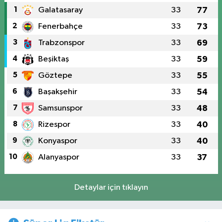
1
Galatasaray
33
77
2
Fenerbahçe
33
73
3
Trabzonspor
33
69
4
Beşiktaş
33
59
5
Göztepe
33
55
6
Başakşehir
33
54
7
Samsunspor
33
48
8
Rizespor
33
40
9
Konyaspor
33
40
10
Alanyaspor
33
37
Detaylar için tıklayın