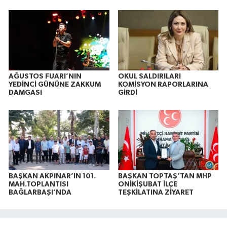
AĞUSTOS FUARI’NIN
OKUL SALDIRILARI
YEDİNCİ GÜNÜNE ZAKKUM
KOMİSYON RAPORLARINA
DAMGASI
GİRDİ
BAŞKAN AKPINAR’IN 101.
BAŞKAN TOPTAŞ’TAN MHP
MAH.TOPLANTISI
ONİKİŞUBAT İLÇE
BAĞLARBAŞI’NDA
TEŞKİLATINA ZİYARET