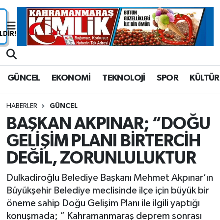
Nöbetçi Eczaneler
Hava Durumu
GÜNCEL
EKONOMİ
TEKNOLOJİ
SPOR
KÜLTÜR
Namaz Vakitleri
HABERLER
GÜNCEL
Trafik Durumu
BAŞKAN AKPINAR; “DOĞU
GELİŞİM PLANI BİRTERCİH
Süper Lig Puan Durumu ve Fikstür
DEĞİL, ZORUNLULUKTUR
Tüm Manşetler
Dulkadiroğlu Belediye Başkanı Mehmet Akpınar’ın
Son Dakika Haberleri
Büyükşehir Belediye meclisinde ilçe için büyük bir
öneme sahip Doğu Gelişim Planı ile ilgili yaptığı
Haber Arşivi
konuşmada; “ Kahramanmaraş deprem sonrası