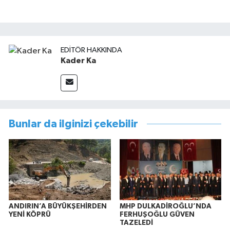
EDITÖR HAKKINDA
Kader Ka
Bunlar da ilginizi çekebilir
ANDIRIN’A BÜYÜKŞEHİRDEN
MHP DULKADİROĞLU’NDA
YENİ KÖPRÜ
FERHUŞOĞLU GÜVEN
TAZELEDİ