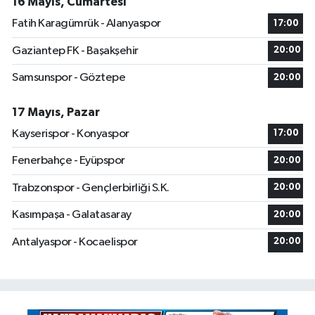
16 Mayıs, Cumartesi
Fatih Karagümrük - Alanyaspor
17:00
Gaziantep FK - Başakşehir
20:00
Samsunspor - Göztepe
20:00
17 Mayıs, Pazar
Kayserispor - Konyaspor
17:00
Fenerbahçe - Eyüpspor
20:00
Trabzonspor - Gençlerbirliği S.K.
20:00
Kasımpaşa - Galatasaray
20:00
Antalyaspor - Kocaelispor
20:00