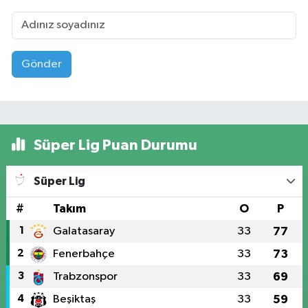
Gönder
Süper Lig Puan Durumu
Süper Lig
#
Takım
O
P
1
Galatasaray
33
77
2
Fenerbahçe
33
73
3
Trabzonspor
33
69
4
Beşiktaş
33
59