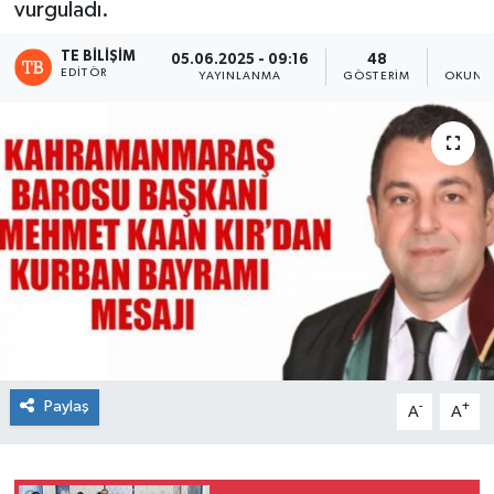
vurguladı.
TE BILIŞIM
05.06.2025 - 09:16
48
1
EDITÖR
YAYINLANMA
GÖSTERIM
OKUNMA
Paylaş
-
+
A
A