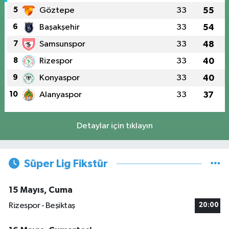
5
Göztepe
33
55
6
Başakşehir
33
54
7
Samsunspor
33
48
8
Rizespor
33
40
9
Konyaspor
33
40
10
Alanyaspor
33
37
Detaylar için tıklayın
Süper Lig Fikstür
15 Mayıs, Cuma
Rizespor - Beşiktaş
20:00