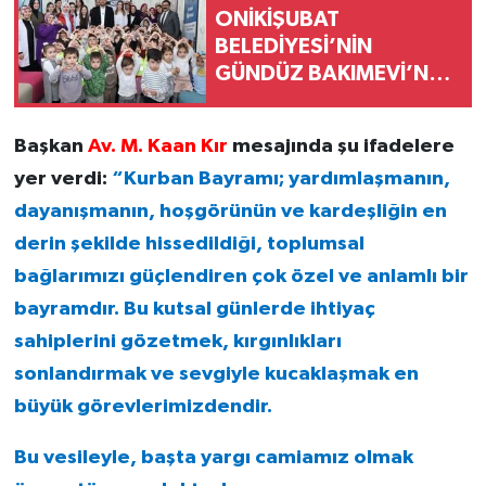
ONİKİŞUBAT
BELEDİYESİ’NİN
GÜNDÜZ BAKIMEVİ’NDE
ÖN KAYITLAR
Başkan
Av. M. Kaan Kır
mesajında şu ifadelere
yer verdi:
“Kurban Bayramı; yardımlaşmanın,
dayanışmanın, hoşgörünün ve kardeşliğin en
derin şekilde hissedildiği, toplumsal
bağlarımızı güçlendiren çok özel ve anlamlı bir
bayramdır. Bu kutsal günlerde ihtiyaç
sahiplerini gözetmek, kırgınlıkları
sonlandırmak ve sevgiyle kucaklaşmak en
büyük görevlerimizdendir.
Bu vesileyle, başta yargı camiamız olmak