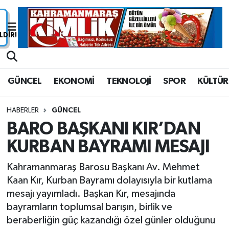
Nöbetçi Eczaneler
Hava Durumu
GÜNCEL
EKONOMİ
TEKNOLOJİ
SPOR
KÜLTÜR
Namaz Vakitleri
HABERLER
GÜNCEL
Trafik Durumu
BARO BAŞKANI KIR’DAN
KURBAN BAYRAMI MESAJI
Süper Lig Puan Durumu ve Fikstür
Kahramanmaraş Barosu Başkanı Av. Mehmet
Tüm Manşetler
Kaan Kır, Kurban Bayramı dolayısıyla bir kutlama
mesajı yayımladı. Başkan Kır, mesajında
Son Dakika Haberleri
bayramların toplumsal barışın, birlik ve
beraberliğin güç kazandığı özel günler olduğunu
Haber Arşivi