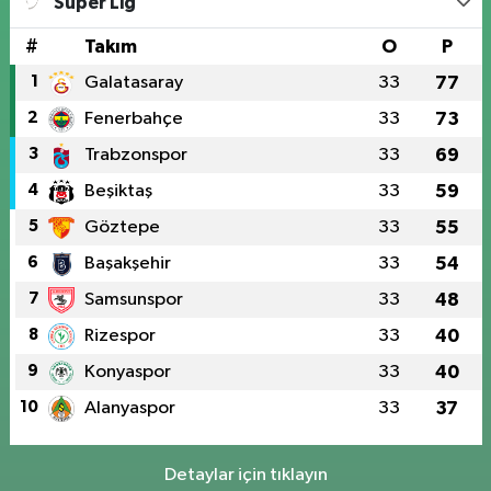
Süper Lig
#
Takım
O
P
1
Galatasaray
33
77
2
Fenerbahçe
33
73
3
Trabzonspor
33
69
4
Beşiktaş
33
59
5
Göztepe
33
55
6
Başakşehir
33
54
7
Samsunspor
33
48
8
Rizespor
33
40
9
Konyaspor
33
40
10
Alanyaspor
33
37
Detaylar için tıklayın