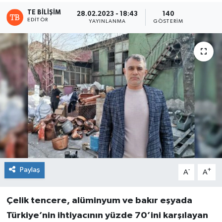
TE BILIŞIM
28.02.2023 - 18:43
140
EDITÖR
YAYINLANMA
GÖSTERIM
Paylaş
-
+
A
A
Çelik tencere, alüminyum ve bakır eşyada
Türkiye’nin ihtiyacının yüzde 70’ini karşılayan