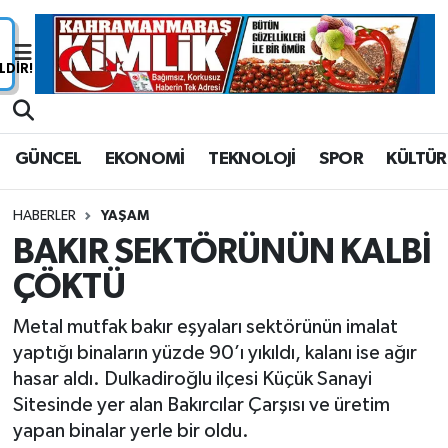
Nöbetçi Eczaneler
Hava Durumu
GÜNCEL
EKONOMİ
TEKNOLOJİ
SPOR
KÜLTÜR
Namaz Vakitleri
HABERLER
YAŞAM
Trafik Durumu
BAKIR SEKTÖRÜNÜN KALBİ
ÇÖKTÜ
Süper Lig Puan Durumu ve Fikstür
Metal mutfak bakır eşyaları sektörünün imalat
Tüm Manşetler
yaptığı binaların yüzde 90’ı yıkıldı, kalanı ise ağır
hasar aldı. Dulkadiroğlu ilçesi Küçük Sanayi
Son Dakika Haberleri
Sitesinde yer alan Bakırcılar Çarşısı ve üretim
yapan binalar yerle bir oldu.
Haber Arşivi