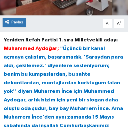
Paylaş
-
+
A
A
Yeniden Refah Partisi 1. sıra Milletvekili adayı
Muhammed Aydoğar;
"Üçüncü bir kanal
açmaya çalıştım, başaramadık. 'Saraydan para
aldı, çekilemez.' diyenlere sesleniyorum;
benim bu kumpaslardan, bu sahte
dekontlardan, montajlardan korktuğum falan
yok'' diyen Muharrem İnce için Muhammed
Aydoğar, artık bizim için yeni bir slogan daha
oluştu oda şudur, bay bay Muharrem İnce. Ama
Muharrem İnce’den aynı zamanda 15 Mayıs
sabahında da inşallah Cumhurbaşkanımız