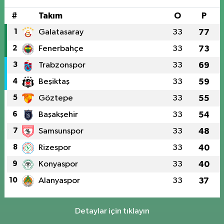
#
Takım
O
P
1
Galatasaray
33
77
2
Fenerbahçe
33
73
3
Trabzonspor
33
69
4
Beşiktaş
33
59
5
Göztepe
33
55
6
Başakşehir
33
54
7
Samsunspor
33
48
8
Rizespor
33
40
9
Konyaspor
33
40
10
Alanyaspor
33
37
Detaylar için tıklayın