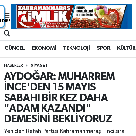
Nöbetçi Eczaneler
Hava Durumu
GÜNCEL
EKONOMİ
TEKNOLOJİ
SPOR
KÜLTÜR
Namaz Vakitleri
HABERLER
SİYASET
Trafik Durumu
AYDOĞAR: MUHARREM
İNCE'DEN 15 MAYIS
Süper Lig Puan Durumu ve Fikstür
SABAHI BİR KEZ DAHA
Tüm Manşetler
"ADAM KAZANDI"
Son Dakika Haberleri
DEMESİNİ BEKLİYORUZ
Yeniden Refah Partisi Kahramanmaraş 1'nci sıra
Haber Arşivi