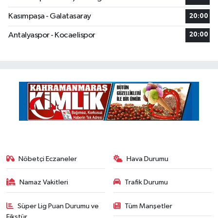
Kasımpaşa - Galatasaray
20:00
Antalyaspor - Kocaelispor
20:00
Nöbetçi Eczaneler
Hava Durumu
Namaz Vakitleri
Trafik Durumu
Süper Lig Puan Durumu ve
Tüm Manşetler
Fikstür