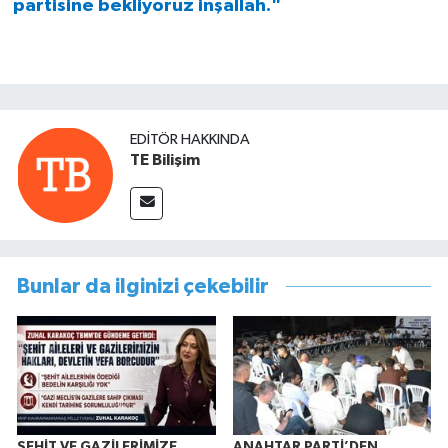
partisine bekliyoruz inşallah."
EDITÖR HAKKINDA
TE Bilişim
Bunlar da ilginizi çekebilir
ŞEHİT VE GAZİLERİMİZE
ANAHTAR PARTİ’DEN