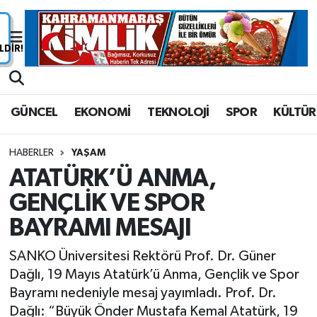
Nöbetçi Eczaneler
Hava Durumu
GÜNCEL
EKONOMİ
TEKNOLOJİ
SPOR
KÜLTÜR
Namaz Vakitleri
HABERLER
YAŞAM
Trafik Durumu
ATATÜRK’Ü ANMA,
GENÇLİK VE SPOR
Süper Lig Puan Durumu ve Fikstür
BAYRAMI MESAJI
Tüm Manşetler
SANKO Üniversitesi Rektörü Prof. Dr. Güner
Son Dakika Haberleri
Dağlı, 19 Mayıs Atatürk’ü Anma, Gençlik ve Spor
Bayramı nedeniyle mesaj yayımladı. Prof. Dr.
Haber Arşivi
Dağlı: “Büyük Önder Mustafa Kemal Atatürk, 19