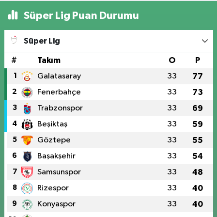
Süper Lig Puan Durumu
Süper Lig
#
Takım
O
P
1
Galatasaray
33
77
2
Fenerbahçe
33
73
3
Trabzonspor
33
69
4
Beşiktaş
33
59
5
Göztepe
33
55
6
Başakşehir
33
54
7
Samsunspor
33
48
8
Rizespor
33
40
9
Konyaspor
33
40