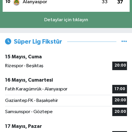
10
Alanyaspor
33
37
Detaylar için tıklayın
Süper Lig Fikstür
15 Mayıs, Cuma
Rizespor - Beşiktaş
20:00
16 Mayıs, Cumartesi
Fatih Karagümrük - Alanyaspor
17:00
Gaziantep FK - Başakşehir
20:00
Samsunspor - Göztepe
20:00
17 Mayıs, Pazar