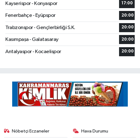
Kayserispor - Konyaspor
17:00
Fenerbahçe - Eyüpspor
20:00
Trabzonspor - Gençlerbirliği S.K.
20:00
Kasımpaşa - Galatasaray
20:00
Antalyaspor - Kocaelispor
20:00
Nöbetçi Eczaneler
Hava Durumu