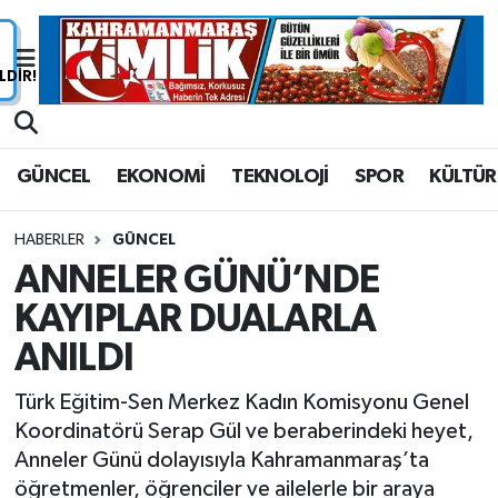
Nöbetçi Eczaneler
Hava Durumu
GÜNCEL
EKONOMİ
TEKNOLOJİ
SPOR
KÜLTÜR
Namaz Vakitleri
HABERLER
GÜNCEL
Trafik Durumu
ANNELER GÜNÜ’NDE
KAYIPLAR DUALARLA
Süper Lig Puan Durumu ve Fikstür
ANILDI
Tüm Manşetler
Türk Eğitim-Sen Merkez Kadın Komisyonu Genel
Son Dakika Haberleri
Koordinatörü Serap Gül ve beraberindeki heyet,
Anneler Günü dolayısıyla Kahramanmaraş’ta
Haber Arşivi
öğretmenler, öğrenciler ve ailelerle bir araya