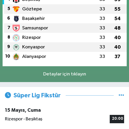
5
Göztepe
33
55
6
Başakşehir
33
54
7
Samsunspor
33
48
8
Rizespor
33
40
9
Konyaspor
33
40
10
Alanyaspor
33
37
Detaylar için tıklayın
Süper Lig Fikstür
15 Mayıs, Cuma
Rizespor - Beşiktaş
20:00