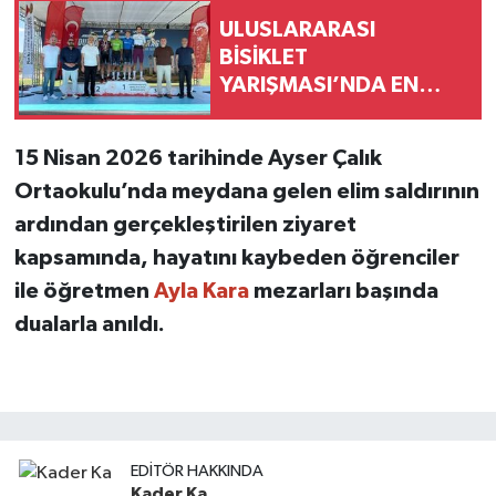
ULUSLARARASI
BİSİKLET
YARIŞMASI’NDA EN
ZORLU ETAP
TAMAMLANDI
15 Nisan 2026 tarihinde Ayser Çalık
Ortaokulu’nda meydana gelen elim saldırının
ardından gerçekleştirilen ziyaret
kapsamında, hayatını kaybeden öğrenciler
ile öğretmen
Ayla Kara
mezarları başında
dualarla anıldı.
EDITÖR HAKKINDA
Kader Ka