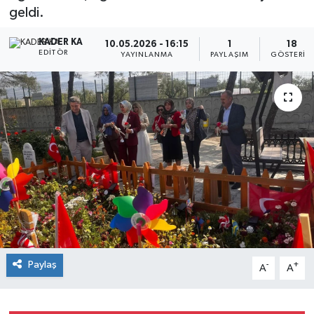
geldi.
KADER KA
10.05.2026 - 16:15
1
18
EDITÖR
YAYINLANMA
PAYLAŞIM
GÖSTERIM
Paylaş
-
+
A
A