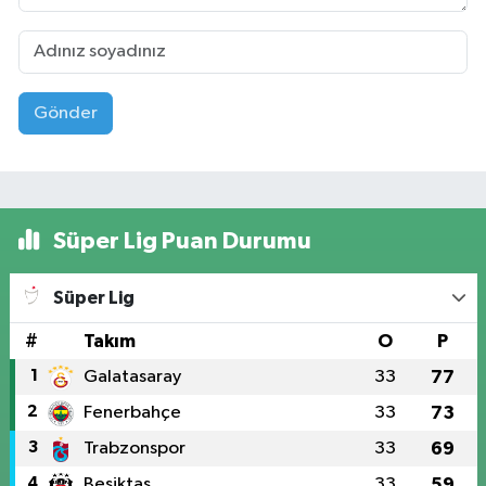
Gönder
Süper Lig Puan Durumu
Süper Lig
#
Takım
O
P
1
Galatasaray
33
77
2
Fenerbahçe
33
73
3
Trabzonspor
33
69
4
Beşiktaş
33
59