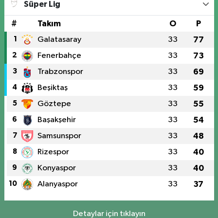
Süper Lig
#
Takım
O
P
1
Galatasaray
33
77
2
Fenerbahçe
33
73
3
Trabzonspor
33
69
4
Beşiktaş
33
59
5
Göztepe
33
55
6
Başakşehir
33
54
7
Samsunspor
33
48
8
Rizespor
33
40
9
Konyaspor
33
40
10
Alanyaspor
33
37
Detaylar için tıklayın