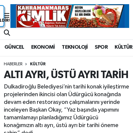
Nöbetçi Eczaneler
Hava Durumu
GÜNCEL
EKONOMİ
TEKNOLOJİ
SPOR
KÜLTÜR
Namaz Vakitleri
HABERLER
KÜLTÜR
Trafik Durumu
ALTI AYRI, ÜSTÜ AYRI TARİH
Süper Lig Puan Durumu ve Fikstür
Dulkadiroğlu Belediyesi’nin tarihi konak iyileştirme
projelerinden ikincisi olan Üdürgücü konağında
Tüm Manşetler
devam eden restorasyon çalışmalarını yerinde
inceleyen Başkan Okay, “Yaz başında yapımını
Son Dakika Haberleri
tamamlamayı planladığımız Üdürgücü
konağımızın altı ayrı, üstü ayrı bir tarihi öneme
Haber Arşivi
sahip” dedi.