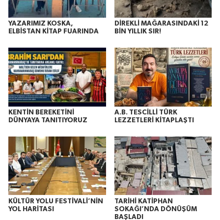
YAZARIMIZ KOSKA,
DİREKLİ MAĞARASINDAKİ 12
ELBİSTAN KİTAP FUARINDA
BİN YILLIK SIR!
KENTİN BEREKETİNİ
A.B. TESCİLLİ TÜRK
DÜNYAYA TANITIYORUZ
LEZZETLERİ KİTAPLAŞTI
KÜLTÜR YOLU FESTİVALİ’NİN
TARİHİ KATİPHAN
YOL HARİTASI
SOKAĞI’NDA DÖNÜŞÜM
BAŞLADI