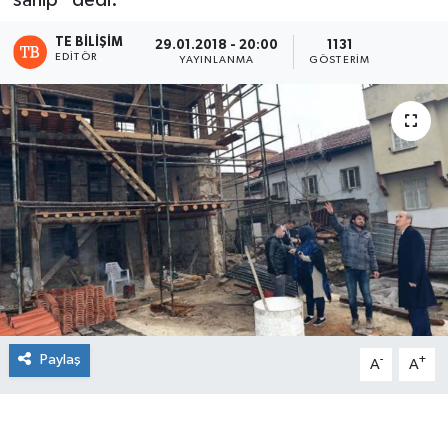
TE BILIŞIM
29.01.2018 - 20:00
1131
EDITÖR
YAYINLANMA
GÖSTERIM
Paylaş
-
+
A
A