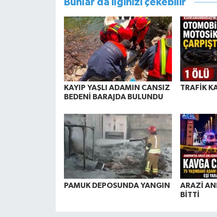
Bunlar da ilginizi çekebilir
KAYIP YAŞLI ADAMIN CANSIZ
TRAFİK K
BEDENİ BARAJDA BULUNDU
PAMUK DEPOSUNDA YANGIN
ARAZİ AN
BİTTİ