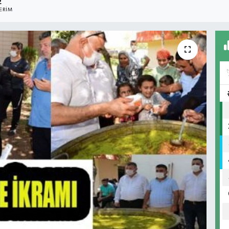
2
ERIM