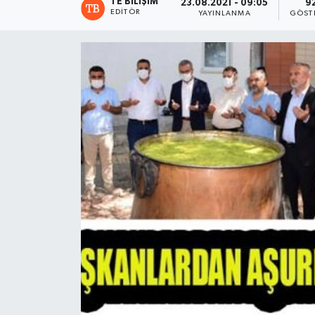
TE BILIŞIM
23.08.2021 - 09:05
9
EDITÖR
YAYINLANMA
GÖST