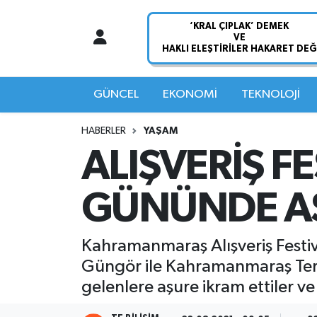
Nöbetçi Eczaneler
Hava Durumu
GÜNCEL
EKONOMİ
TEKNOLOJİ
Namaz Vakitleri
HABERLER
YAŞAM
ALIŞVERİŞ F
Trafik Durumu
GÜNÜNDE AŞ
Süper Lig Puan Durumu ve Fikstür
Tüm Manşetler
Kahramanmaraş Alışveriş Festiv
Güngör ile Kahramanmaraş Terzi
Son Dakika Haberleri
gelenlere aşure ikram ettiler ve
Haber Arşivi