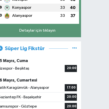
9
Konyaspor
33
40
0
Alanyaspor
33
37
Detaylar için tıklayın
Süper Lig Fikstür
5 Mayıs, Cuma
izespor - Beşiktaş
20:00
6 Mayıs, Cumartesi
atih Karagümrük - Alanyaspor
17:00
aziantep FK - Başakşehir
20:00
amsunspor - Göztepe
20:00