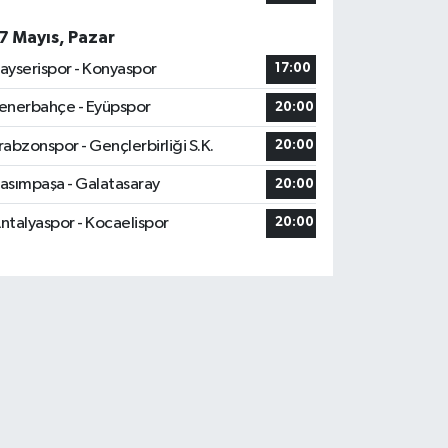
7 Mayıs, Pazar
ayserispor - Konyaspor
17:00
enerbahçe - Eyüpspor
20:00
rabzonspor - Gençlerbirliği S.K.
20:00
asımpaşa - Galatasaray
20:00
ntalyaspor - Kocaelispor
20:00