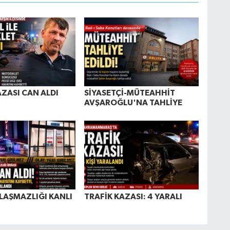
AZASI CAN ALDI
SİYASETÇİ-MÜTEAHHİT
AVŞAROĞLU'NA TAHLİYE
LAŞMAZLIĞI KANLI
TRAFİK KAZASI: 4 YARALI