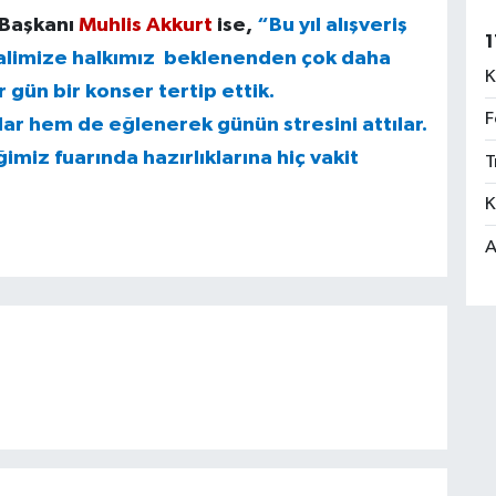
 Başkanı
Muhlis Akkurt
ise,
“Bu yıl alışveriş
1
ivalimize halkımız beklenenden çok daha
K
r gün bir konser tertip ettik.
F
lar hem de eğlenerek günün stresini attılar.
miz fuarında hazırlıklarına hiç vakit
T
K
A