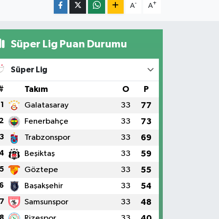
-
+
A
A
Süper Lig Puan Durumu
Süper Lig
#
Takım
O
P
1
Galatasaray
33
77
2
Fenerbahçe
33
73
3
Trabzonspor
33
69
4
Beşiktaş
33
59
5
Göztepe
33
55
6
Başakşehir
33
54
7
Samsunspor
33
48
8
Rizespor
33
40