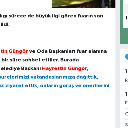
ldığı sürece de büyük ilgi gören fuarın son
1
ldi.
ttin Güngör
ve Oda Başkanları fuar alanına
bir süre sohbet ettiler. Burada
Belediye Başkanı
Hayrettin Güngör
,
1
urelerimizi vatandaşlarımıza dağıttık,
R
z ziyaret ettik, onların görüş ve önerilerini
1
F
G
S