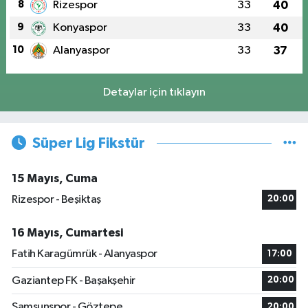
8
Rizespor
33
40
9
Konyaspor
33
40
10
Alanyaspor
33
37
Detaylar için tıklayın
Süper Lig Fikstür
15 Mayıs, Cuma
Rizespor - Beşiktaş
20:00
16 Mayıs, Cumartesi
Fatih Karagümrük - Alanyaspor
17:00
Gaziantep FK - Başakşehir
20:00
Samsunspor - Göztepe
20:00