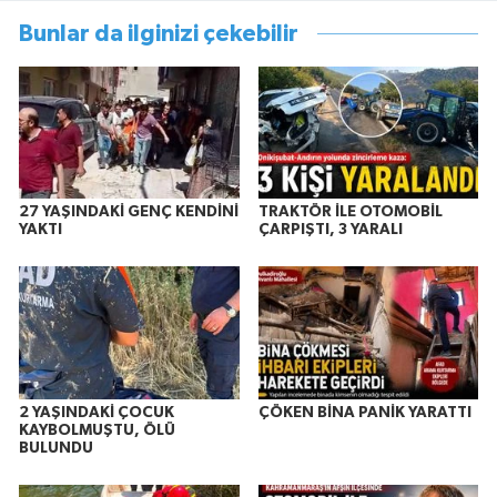
Bunlar da ilginizi çekebilir
27 YAŞINDAKİ GENÇ KENDİNİ
TRAKTÖR İLE OTOMOBİL
YAKTI
ÇARPIŞTI, 3 YARALI
2 YAŞINDAKİ ÇOCUK
ÇÖKEN BİNA PANİK YARATTI
KAYBOLMUŞTU, ÖLÜ
BULUNDU