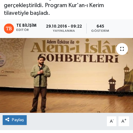
gerçekleştirildi. Program Kur'an-ı Kerim
tilavetiyle başladı.
TE BILIŞIM
29.10.2016 - 09:22
645
EDITÖR
YAYINLANMA
GÖSTERIM
Paylaş
-
+
A
A