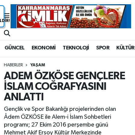
Nöbetçi Eczaneler
Hava Durumu
GÜNCEL
EKONOMİ
TEKNOLOJİ
SPOR
KÜLTÜR
Namaz Vakitleri
HABERLER
YAŞAM
Trafik Durumu
ADEM ÖZKÖSE GENÇLERE
İSLAM COĞRAFYASINI
Süper Lig Puan Durumu ve Fikstür
ANLATTI
Tüm Manşetler
Gençlik ve Spor Bakanlığı projelerinden olan
Son Dakika Haberleri
Âdem ÖZKÖSE ile Alem-i İslam Sohbetleri
programı; 27 Ekim 2016 perşembe günü
Haber Arşivi
Mehmet Akif Ersoy Kültür Merkezinde