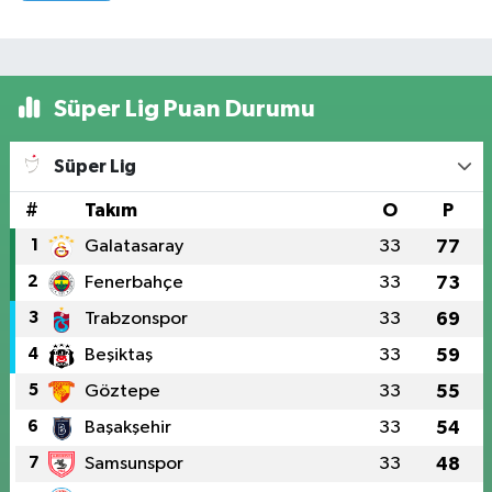
Süper Lig Puan Durumu
Süper Lig
#
Takım
O
P
1
Galatasaray
33
77
2
Fenerbahçe
33
73
3
Trabzonspor
33
69
4
Beşiktaş
33
59
5
Göztepe
33
55
6
Başakşehir
33
54
7
Samsunspor
33
48