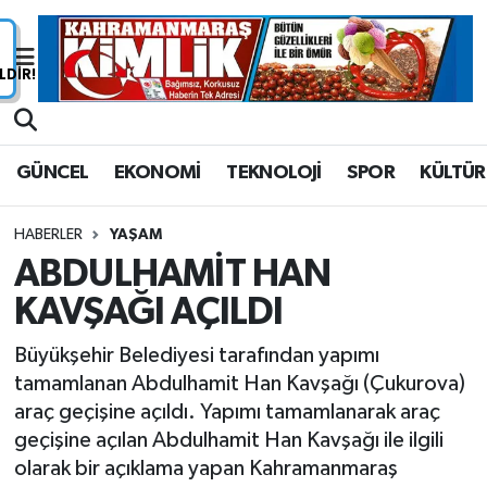
Nöbetçi Eczaneler
Hava Durumu
GÜNCEL
EKONOMİ
TEKNOLOJİ
SPOR
KÜLTÜR
Namaz Vakitleri
HABERLER
YAŞAM
Trafik Durumu
ABDULHAMİT HAN
KAVŞAĞI AÇILDI
Süper Lig Puan Durumu ve Fikstür
Büyükşehir Belediyesi tarafından yapımı
Tüm Manşetler
tamamlanan Abdulhamit Han Kavşağı (Çukurova)
araç geçişine açıldı. Yapımı tamamlanarak araç
Son Dakika Haberleri
geçişine açılan Abdulhamit Han Kavşağı ile ilgili
olarak bir açıklama yapan Kahramanmaraş
Haber Arşivi