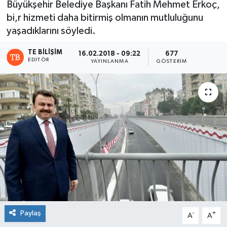
Büyükşehir Belediye Başkanı Fatih Mehmet Erkoç,
bi,r hizmeti daha bitirmiş olmanın mutluluğunu
yaşadıklarını söyledi.
TE BILIŞIM
16.02.2018 - 09:22
677
EDITÖR
YAYINLANMA
GÖSTERIM
Paylaş
-
+
A
A