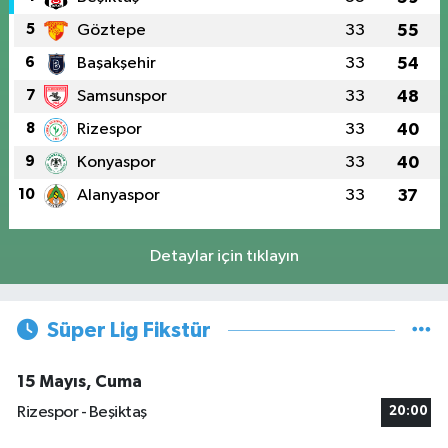
5
Göztepe
33
55
6
Başakşehir
33
54
7
Samsunspor
33
48
8
Rizespor
33
40
9
Konyaspor
33
40
10
Alanyaspor
33
37
Detaylar için tıklayın
Süper Lig Fikstür
15 Mayıs, Cuma
Rizespor - Beşiktaş
20:00