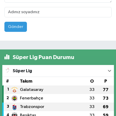
Gönder
Süper Lig Puan Durumu
Süper Lig
#
Takım
O
P
1
Galatasaray
33
77
2
Fenerbahçe
33
73
3
Trabzonspor
33
69
4
Beşiktaş
33
59