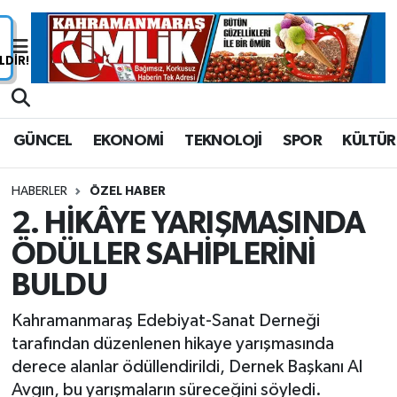
Nöbetçi Eczaneler
Hava Durumu
GÜNCEL
EKONOMİ
TEKNOLOJİ
SPOR
KÜLTÜR
Namaz Vakitleri
HABERLER
ÖZEL HABER
Trafik Durumu
2. HİKÂYE YARIŞMASINDA
ÖDÜLLER SAHİPLERİNİ
Süper Lig Puan Durumu ve Fikstür
BULDU
Tüm Manşetler
Kahramanmaraş Edebiyat-Sanat Derneği
Son Dakika Haberleri
tarafından düzenlenen hikaye yarışmasında
derece alanlar ödüllendirildi, Dernek Başkanı Al
Haber Arşivi
Avgın, bu yarışmaların süreceğini söyledi.