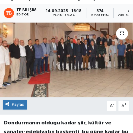
TE BILIŞIM
14.09.2025 - 16:18
374
4 
EDITÖR
YAYINLANMA
GÖSTERIM
OKUNMA
Paylaş
-
+
A
A
Dondurmanın olduğu kadar şiir, kültür ve
sanatın-edebiyatın başkenti, bu güne kadar bu