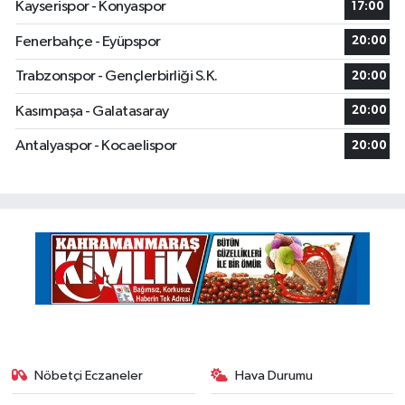
Kayserispor - Konyaspor
17:00
Fenerbahçe - Eyüpspor
20:00
Trabzonspor - Gençlerbirliği S.K.
20:00
Kasımpaşa - Galatasaray
20:00
Antalyaspor - Kocaelispor
20:00
Nöbetçi Eczaneler
Hava Durumu