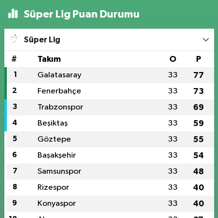
Süper Lig Puan Durumu
Süper Lig
#
Takım
O
P
1
Galatasaray
33
77
2
Fenerbahçe
33
73
3
Trabzonspor
33
69
4
Beşiktaş
33
59
5
Göztepe
33
55
6
Başakşehir
33
54
7
Samsunspor
33
48
8
Rizespor
33
40
9
Konyaspor
33
40