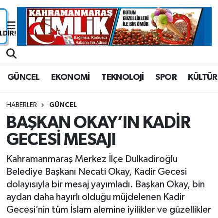
Nöbetçi Eczaneler
Hava Durumu
GÜNCEL
EKONOMİ
TEKNOLOJİ
SPOR
KÜLTÜR
Namaz Vakitleri
HABERLER
GÜNCEL
Trafik Durumu
BAŞKAN OKAY’IN KADİR
GECESİ MESAJI
Süper Lig Puan Durumu ve Fikstür
Kahramanmaraş Merkez İlçe Dulkadiroğlu
Tüm Manşetler
Belediye Başkanı Necati Okay, Kadir Gecesi
dolayısıyla bir mesaj yayımladı. Başkan Okay, bin
Son Dakika Haberleri
aydan daha hayırlı olduğu müjdelenen Kadir
Gecesi’nin tüm İslam alemine iyilikler ve güzellikler
Haber Arşivi