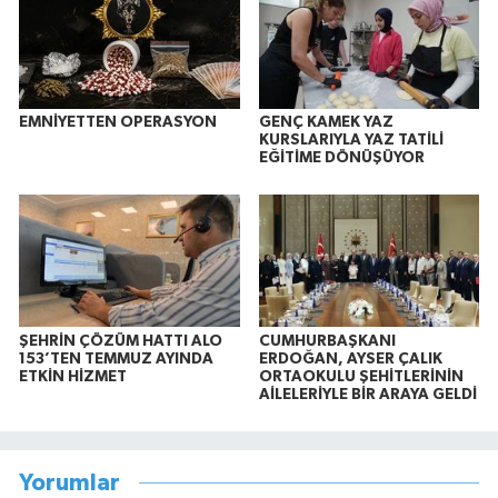
EMNİYETTEN OPERASYON
GENÇ KAMEK YAZ
KURSLARIYLA YAZ TATİLİ
EĞİTİME DÖNÜŞÜYOR
ŞEHRİN ÇÖZÜM HATTI ALO
CUMHURBAŞKANI
153’TEN TEMMUZ AYINDA
ERDOĞAN, AYSER ÇALIK
ETKİN HİZMET
ORTAOKULU ŞEHİTLERİNİN
AİLELERİYLE BİR ARAYA GELDİ
Yorumlar