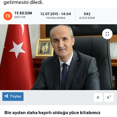
getirmesini diledi.
TE BILIŞIM
12.07.2015 - 14:04
542
EDITÖR
YAYINLANMA
GÖSTERIM
Paylaş
-
+
A
A
Bin aydan daha hayırlı olduğu yüce kitabımız