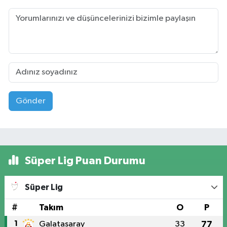
Gönder
Süper Lig Puan Durumu
Süper Lig
#
Takım
O
P
1
Galatasaray
33
77