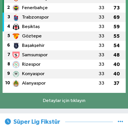
2
Fenerbahçe
33
73
3
Trabzonspor
33
69
4
Beşiktaş
33
59
5
Göztepe
33
55
6
Başakşehir
33
54
7
Samsunspor
33
48
8
Rizespor
33
40
9
Konyaspor
33
40
10
Alanyaspor
33
37
Detaylar için tıklayın
Süper Lig Fikstür