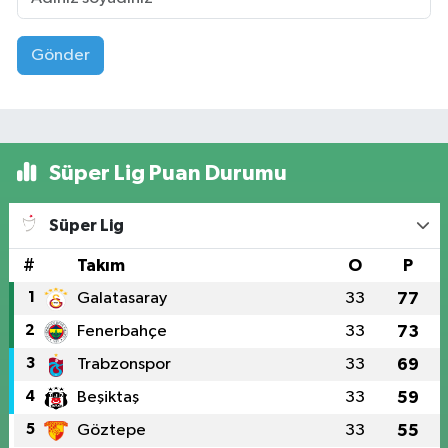
Gönder
Süper Lig Puan Durumu
Süper Lig
#
Takım
O
P
1
Galatasaray
33
77
2
Fenerbahçe
33
73
3
Trabzonspor
33
69
4
Beşiktaş
33
59
5
Göztepe
33
55