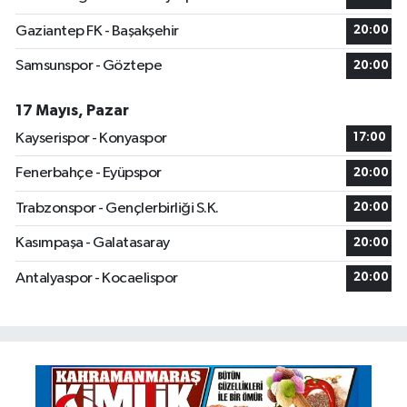
Gaziantep FK - Başakşehir
20:00
Samsunspor - Göztepe
20:00
17 Mayıs, Pazar
Kayserispor - Konyaspor
17:00
Fenerbahçe - Eyüpspor
20:00
Trabzonspor - Gençlerbirliği S.K.
20:00
Kasımpaşa - Galatasaray
20:00
Antalyaspor - Kocaelispor
20:00