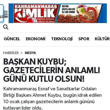
Nöbetçi Eczaneler
Hava Durumu
GÜNCEL
EKONOMİ
TEKNOLOJİ
SPOR
KÜLTÜR
Namaz Vakitleri
HABERLER
MEDYA
Trafik Durumu
BAŞKAN KUYBU;
GAZETECİLERİN ANLAMLI
Süper Lig Puan Durumu ve Fikstür
GÜNÜ KUTLU OLSUN!
Tüm Manşetler
Kahramanmaraş Esnaf ve Sanatkarlar Odaları
Son Dakika Haberleri
Birliği Başkanı Ahmet Kuybu, bugün idrak edilen
10 ocak çalışan gazetecilerin anlamlı gününü
Haber Arşivi
kutlayan lider oldu.