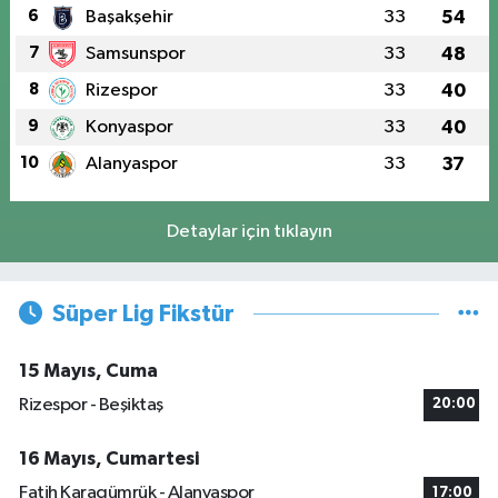
6
Başakşehir
33
54
7
Samsunspor
33
48
8
Rizespor
33
40
9
Konyaspor
33
40
10
Alanyaspor
33
37
Detaylar için tıklayın
Süper Lig Fikstür
15 Mayıs, Cuma
Rizespor - Beşiktaş
20:00
16 Mayıs, Cumartesi
Fatih Karagümrük - Alanyaspor
17:00