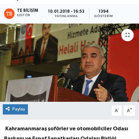
TE BILIŞIM
10.01.2018 - 16:53
1394
EDITÖR
YAYINLANMA
GÖSTERIM
Paylaş
-
+
A
A
Kahramanmaraş şoförler ve otomobilciler Odası
Başkanı ve Esnaf Sanatkarları Odaları Birliği